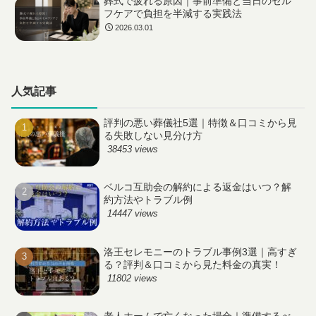
葬式で疲れる原因｜事前準備と当日のセル
フケアで負担を半減する実践法
2026.03.01
人気記事
評判の悪い葬儀社5選｜特徴＆口コミから見
る失敗しない見分け方
38453 views
ベルコ互助会の解約による返金はいつ？解
約方法やトラブル例
14447 views
洛王セレモニーのトラブル事例3選｜高すぎ
る？評判＆口コミから見た料金の真実！
11802 views