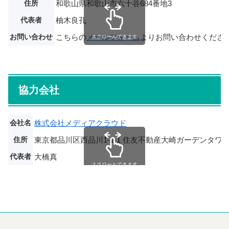
住所
和歌山県和歌山市六十谷684番地3
代表者
柚木良孔
お問い合わせ
こちらの
メールフォーム
よりお問い合わせくださ
スクロールできます
協力会社
会社名
株式会社メディアクラウド
住所
東京都品川区西品川1-1-1 住友不動産大崎ガーデンタワ
代表者
大橋真
スクロールできます