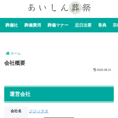
葬儀社
葬儀費用
葬儀マナー
忌日法要
香典
宗
ホーム
会社概要
2025.08.21
運営会社
会社名
ジジックス