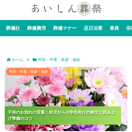
葬儀社
葬儀費用
葬儀マナー
忌日法要
香典
宗
ホーム
弔辞・弔電・挨拶・連絡
子供のお別れの言葉｜幼児から小学生向けの例文と読み
弔辞・弔電・挨拶・連絡
上げ準備のコツ
子供のお別れの言葉｜幼児から小学生向けの例文と読み上
子供のお別れの言葉｜幼児から小学生向けの例文と読み上
げ準備のコツ
げ準備のコツ