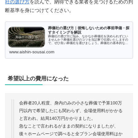
社の選び方
を読んで、納得できる業者を見つけるための判
断基準を身につけてください。
葬儀社の選び方｜後悔しないための事前準備・探
すタイミングを解説
葬儀社の選び方に悩み、なかなか葬儀社を決められずにい
ませんか？葬儀社選びのコツを当記事で伝授いたしますの
で、ぜひ良い葬儀社を選びましょう。葬儀社の基本的な選
び方や葬儀社選びで後悔しないよう気を付ける点など、こ
れからお葬式を挙げるために葬儀社を選ぶ人が困らないよ
www.aishin-sousai.com
うな情報を盛り込みました。
希望以上の費用になった
会葬者20人程度、身内のみの小さな葬儀で予算100万
円以内で希望したにも関わらず、会場使用料がかかる
と言われ、結局140万円かかりました。
急なことで言われるがままの契約になりましたが、
後々ホームページで調べると全プラン会場使用料はか