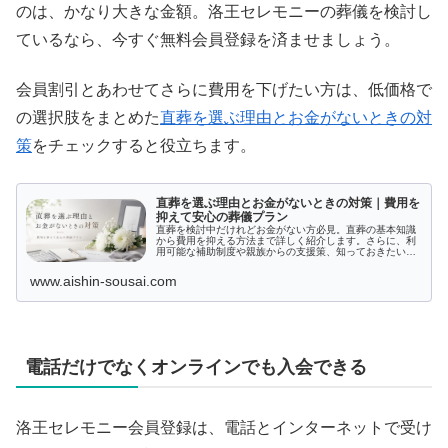
のは、かなり大きな金額。洛王セレモニーの葬儀を検討し
ているなら、今すぐ無料会員登録を済ませましょう。
会員割引とあわせてさらに費用を下げたい方は、低価格で
の選択肢をまとめた
直葬を選ぶ理由とお金がないときの対
策
をチェックすると役立ちます。
直葬を選ぶ理由とお金がないときの対策｜費用を
抑えて安心の葬儀プラン
直葬を検討中だけれどお金がない方必見。直葬の基本知識
から費用を抑える方法まで詳しく紹介します。さらに、利
用可能な補助制度や親族からの支援策、知っておきたい注
意点も解説。安心して選べる直葬の全貌を知ることで、心
配事を少しでも軽くしませんか？最適な選択をするための
www.aishin-sousai.com
情報が満載です。
電話だけでなくオンラインでも入会できる
洛王セレモニー会員登録は、電話とインターネットで受け