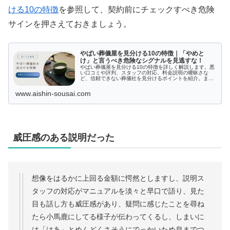
ける10の特徴
を参照して、契約前にチェックすべき危険
サインを押さえておきましょう。
やばい葬儀屋を見分ける10の特徴｜「やめと
け」と言うべき危険なシグナルを見逃すな！
やばい葬儀屋を見分ける10の特徴を詳しく解説します。悪
い口コミや評判、スタッフの対応、料金説明の曖昧さな
ど、信頼できない葬儀社を見分けるポイントを紹介。ま
た、見落としがちな確認ポイントとして宗教・宗派対応や
施設の清潔さにもふれ、賢く葬儀社を選ぶための情報を提
www.aishin-sousai.com
供します。
威圧感のある説明だった
想像をはるかに上回る金額に愕然としますし、説明ス
タッフの対応がマニュアルを淡々と早口で語り、見た
目も話し方も威圧感があり、疑問に感じたことを尋ね
たら小馬鹿にしてる様子が伝わってくるし、しまいに
は「はあ」とめんどくさそうにでっかいため息までつ