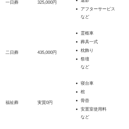
遺影
一日葬
325,000円
アフターサービス
など
霊柩車
葬具一式
枕飾り
二日葬
435,000円
祭壇
など
寝台車
棺
骨壺
福祉葬
実質0円
安置室使用料
など