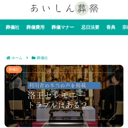
葬儀社
葬儀費用
葬儀マナー
忌日法要
香典
宗
ホーム
葬儀社
洛王セレモニーのトラブル事例3選｜高すぎる？評判＆
葬儀社
口コミから見た料金の真実！