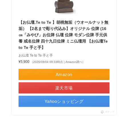
【お仏壇.Te to Te 】胡桃無垢（ウオールナット無
垢） 【2名まで彫り代込み】オリジナル 位牌 (16
㎝「みやび」お位牌 仏壇 位牌 モダン位牌 手元供
養 戒名位牌 四十九日位牌 ミニ仏壇用 【お仏壇Te
to Te 手と手】
お仏壇 Te to Te 手と手
¥5,900
（2026/08/04 09:33時点 | Amazon調べ）
Amazon
楽天市場
Yahooショッピング
ポチップ