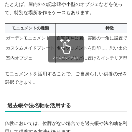
たとえば、屋内外の記念碑や小型のオブジェなどを使っ
て、特別な場所を作るケースもあります。
モニュメントの種類
特徴
ガーデンモニュメント
自宅庭や公園、霊園の一角に設置でき
カスタムメイドプレート
名前やコメントを刻印し、思い出の品
室内オブジェ
リビングなどに置けるインテリア型の
スクロールできます
モニュメントを活用することで、ご自身らしい供養の形を
選択できます。
過去帳や法名軸を活用する
仏教においては、位牌がない場合でも過去帳や法名軸を利
用して供養する方法があります。