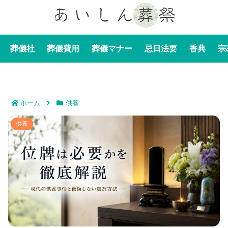
葬儀社
葬儀費用
葬儀マナー
忌日法要
香典
宗
ホーム
供養
位牌は必要かを徹底解説｜現代の供養事情と後悔しない
供養
選択方法