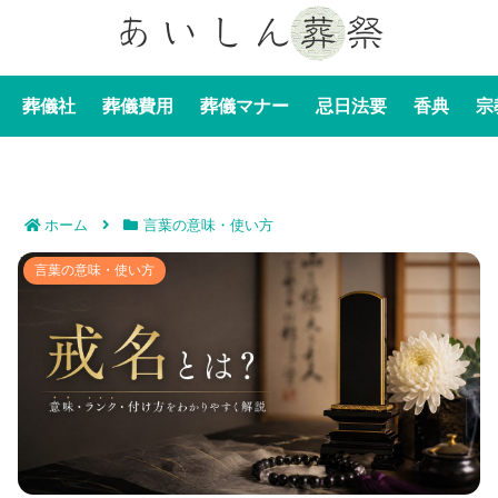
葬儀社
葬儀費用
葬儀マナー
忌日法要
香典
宗
ホーム
言葉の意味・使い方
戒名とはをわかりやすく解説｜意味・ランク・付け方ま
言葉の意味・使い方
で初心者が知りたいポイントを徹底解説