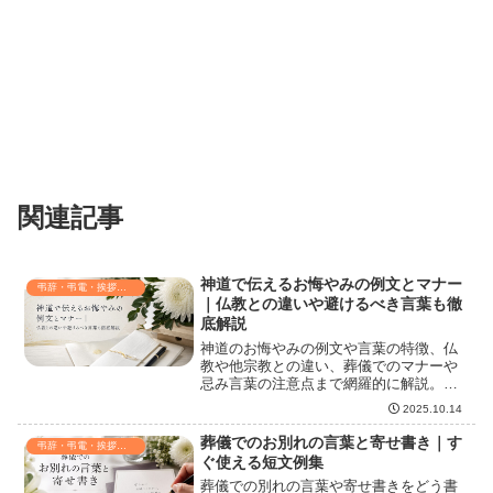
関連記事
神道で伝えるお悔やみの例文とマナー
弔辞・弔電・挨拶・連絡
｜仏教との違いや避けるべき言葉も徹
底解説
神道のお悔やみの例文や言葉の特徴、仏
教や他宗教との違い、葬儀でのマナーや
忌み言葉の注意点まで網羅的に解説。神
葬祭で失礼のない文例や伝え方、場面ご
2025.10.14
とのポイントも詳しく紹介します。
葬儀でのお別れの言葉と寄せ書き｜す
弔辞・弔電・挨拶・連絡
ぐ使える短文例集
葬儀での別れの言葉や寄せ書きをどう書