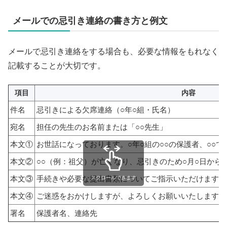
メールでの忌引き連絡の書き方と例文
メールで忌引き連絡をする場合も、必要な情報をもれなく
記載することが大切です。
項目
内容
件名
忌引きによる欠席連絡（○年○組・氏名）
宛名
担任の先生のお名前または「○○先生」
本文①
お世話になっております。○年○組の○○の保護者、○○で
本文②
○○（例：祖父）が亡くなり、忌引きのため○月○日から
本文③
手続きや必要な提出書類についてご指示いただけますと
スクロールできます
本文④
ご迷惑をおかけしますが、よろしくお願いいたします。
署名
保護者名、連絡先