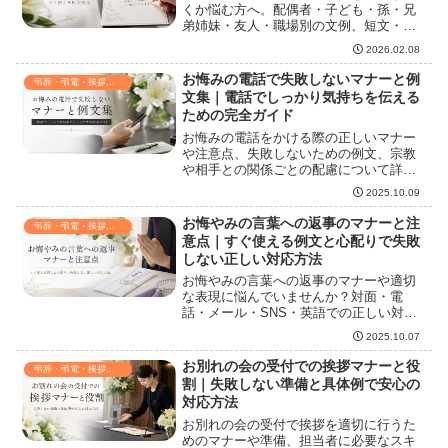
くか悩む方へ。配偶者・子ども・孫・兄
弟姉妹・友人・職場別の文例、短文・感
謝・思い出・追悼の実例集、字数目安、
2026.02.08
忌み言葉一覧、宗教別配慮、色紙やレイ
アウト選び、筆記具・下書きのコツ、署
お悔みの電話で失敗しないマナーと例
弔辞・弔電・挨拶・連絡
名位置と配慮チェックリストまで実践的
文集｜電話でしっかり気持ちを伝える
にまとめた必携ガイド。すぐに役立つ例
ための完全ガイド
文とチェックリストで、慌てず丁寧に想
お悔みの電話をかける際の正しいマナー
いを伝えられます。
や注意点、失敗しないための例文、宗教
や相手との関係ごとの配慮について詳し
く解説。相手に心からの気持ちが伝わる
2025.10.09
お悔み電話のポイントや、タイミング・
言葉選び・対応方法まで網羅します。
お悔やみの言葉への返事のマナーと注
弔辞・弔電・挨拶・連絡
意点｜すぐ使える例文と心配りで失敗
しない正しい対応方法
お悔やみの言葉への返事のマナーや適切
な表現に悩んでいませんか？対面・電
話・メール・SNS・英語での正しい対応
やNG例、シーン別の返答例まで詳しく解
2025.10.07
説し、心のこもった返事の仕方が分かり
ます。
お別れの会の受付での挨拶マナーと役
弔辞・弔電・挨拶・連絡
割｜失敗しない準備と具体例で安心の
対応方法
お別れの会の受付で挨拶を適切に行うた
めのマナーや準備、担当者に必要なスキ