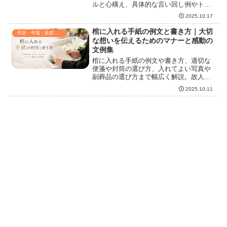
ルと心構え、具体的な言い回し例やトラ
ブル対応までを分かりやすく解説。参列
2025.10.17
者に安心感を与え、信頼される受付を目
指すポイントを丁寧に紹介します。
棺に入れる手紙の例文と書き方｜大切
弔辞・弔電・挨拶・連絡
な想いを伝えるためのマナーと感動の
文例集
棺に入れる手紙の例文や書き方、適切な
便箋や封筒の選び方、入れてよい写真や
副葬品の選び方まで幅広く解説。故人へ
の感謝や思い出を綴る際のポイント、避
2025.10.11
けるべき言葉やマナーも詳しくまとめて
います。