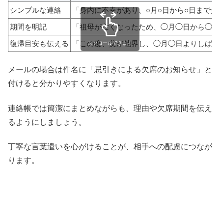
シンプルな連絡
「身内に不幸があり、○月○日から○日まで
期間を明記
「祖母が亡くなったため、◯月◯日から◯日
復帰目安も伝える
「この度、父が他界し、◯月◯日よりしばら
スクロールできます
メールの場合は件名に「忌引きによる欠席のお知らせ」と
付けると分かりやすくなります。
連絡帳では簡潔にまとめながらも、理由や欠席期間を伝え
るようにしましょう。
丁寧な言葉遣いを心がけることが、相手への配慮につなが
ります。