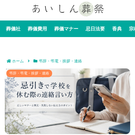
葬儀社
葬儀費用
葬儀マナー
忌日法要
香典
宗
ホーム
弔辞・弔電・挨拶・連絡
忌引きで学校を休む際の連絡言い方｜正しいマナーと例
弔辞・弔電・挨拶・連絡
文・失敗しない伝え方のポイント