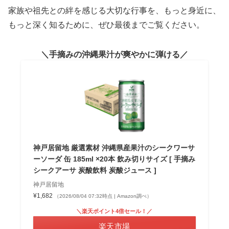
家族や祖先との絆を感じる大切な行事を、もっと身近に、
もっと深く知るために、ぜひ最後までご覧ください。
手摘みの沖縄果汁が爽やかに弾ける
神戸居留地 厳選素材 沖縄県産果汁のシークワーサ
ーソーダ 缶 185ml ×20本 飲み切りサイズ [ 手摘み
シークアーサ 炭酸飲料 炭酸ジュース ]
神戸居留地
¥1,682
（2026/08/04 07:32時点 | Amazon調べ）
＼楽天ポイント4倍セール！／
楽天市場