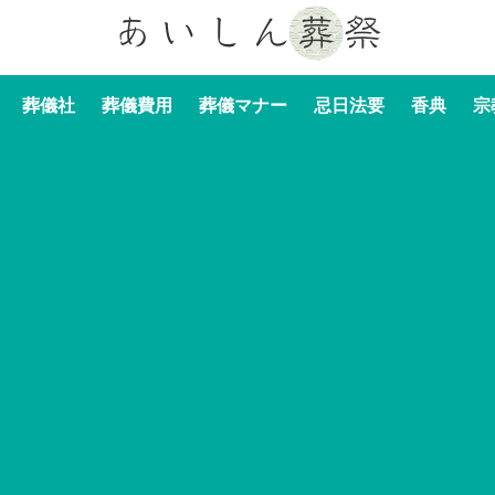
葬儀社
葬儀費用
葬儀マナー
忌日法要
香典
宗