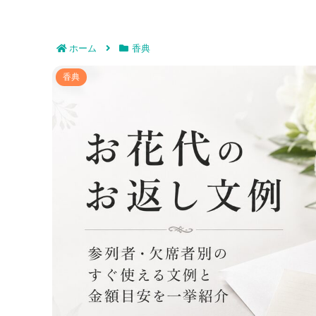
ホーム
香典
お花代のお返し文例｜参列者・欠席者
香典