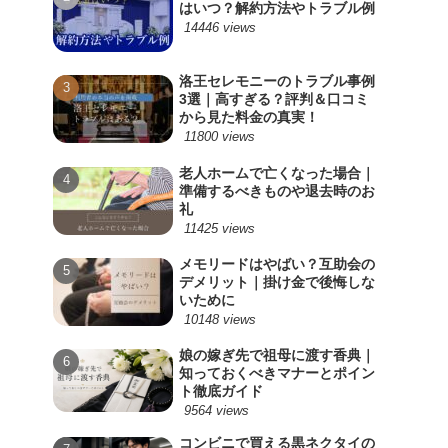
はいつ？解約方法やトラブル例
14446 views
洛王セレモニーのトラブル事例
3選｜高すぎる？評判＆口コミ
から見た料金の真実！
11800 views
老人ホームで亡くなった場合｜
準備するべきものや退去時のお
礼
11425 views
メモリードはやばい？互助会の
デメリット｜掛け金で後悔しな
いために
10148 views
娘の嫁ぎ先で祖母に渡す香典｜
知っておくべきマナーとポイン
ト徹底ガイド
9564 views
コンビニで買える黒ネクタイの