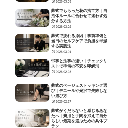
2026.03.03
葬式でもらった花の捨て方｜自
治体ルールに合わせて迷わず処
分する方法
2026.03.02
葬式で疲れる原因｜事前準備と
当日のセルフケアで負担を半減
する実践法
2026.03.01
弔事と法事の違い｜チェックリ
ストで準備の不安を即解消
2026.02.28
葬式のベージュストッキング選
び｜デニールや光沢で失敗しな
い選び方
2026.02.27
葬式がくだらないと感じるあな
たへ｜費用と手間を抑えて自分
らしい最期を選ぶための具体プ
ラン