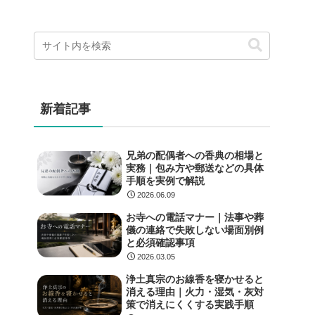
新着記事
兄弟の配偶者への香典の相場と
実務｜包み方や郵送などの具体
手順を実例で解説
2026.06.09
お寺への電話マナー｜法事や葬
儀の連絡で失敗しない場面別例
と必須確認事項
2026.03.05
浄土真宗のお線香を寝かせると
消える理由｜火力・湿気・灰対
策で消えにくくする実践手順