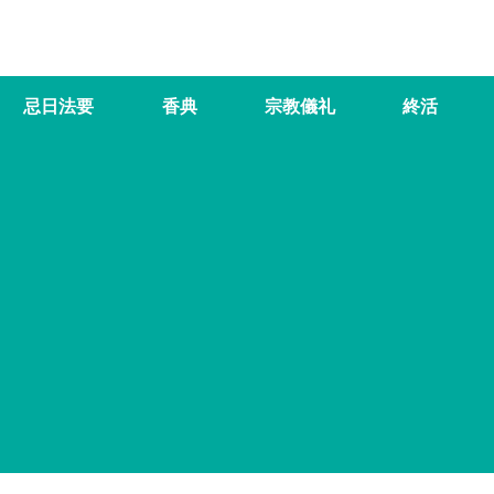
忌日法要
香典
宗教儀礼
終活