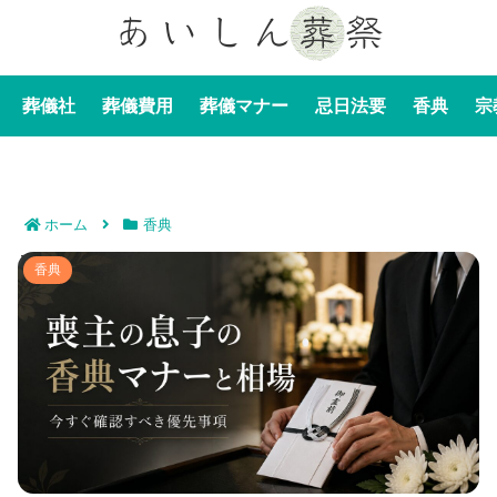
葬儀社
葬儀費用
葬儀マナー
忌日法要
香典
宗
ホーム
香典
喪主の息子の香典マナーと相場｜今すぐ確認すべき優先
香典
事項