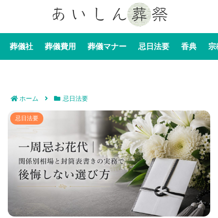
葬儀社
葬儀費用
葬儀マナー
忌日法要
香典
宗
ホーム
忌日法要
一周忌お花代｜関係別相場と封筒表書きの実務で後悔し
忌日法要
ない選び方