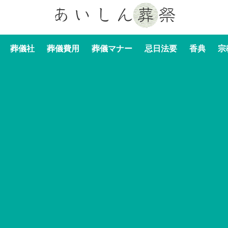
葬儀社
葬儀費用
葬儀マナー
忌日法要
香典
宗