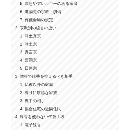
喘息やアレルギーのある家庭
進物先の宗教・慣習
葬儀会場の規定
宗派別の線香の扱い
浄土真宗
浄土宗
真言宗
曹洞宗
日蓮宗
贈答で線香を控えるべき相手
仏教以外の家庭
香りに敏感な家族
喪中の相手
集合住宅の近隣住民
線香を使わない代替手段
電子線香