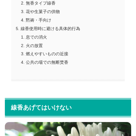
無香タイプ線香
花や生菓子の供物
黙祷・手向け
線香使用時に避ける具体的行為
息での消火
火の放置
燃えやすいものの近接
公共の場での無断焚香
線香あげてはいけない