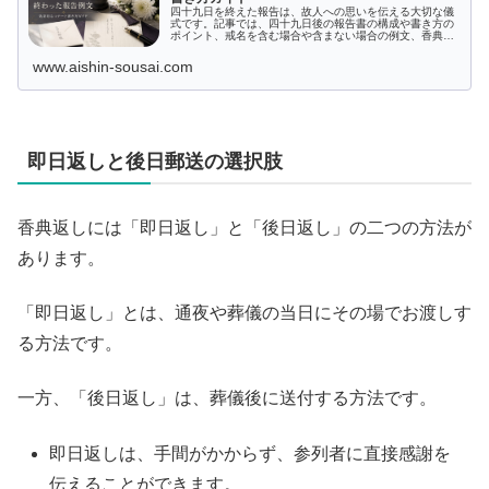
四十九日を終えた報告は、故人への思いを伝える大切な儀
式です。記事では、四十九日後の報告書の構成や書き方の
ポイント、戒名を含む場合や含まない場合の例文、香典返
しと一緒の場合など、さまざまな具体例を紹介していま
す。また、報告文の送付方法やタイミングに関する注意点
www.aishin-sousai.com
も詳しく解説。評価を高めるための基本的なマナーから直
筆のメリットまで、知っておきたい情報が満載です。
即日返しと後日郵送の選択肢
香典返しには「即日返し」と「後日返し」の二つの方法が
あります。
「即日返し」とは、通夜や葬儀の当日にその場でお渡しす
る方法です。
一方、「後日返し」は、葬儀後に送付する方法です。
即日返しは、手間がかからず、参列者に直接感謝を
伝えることができます。