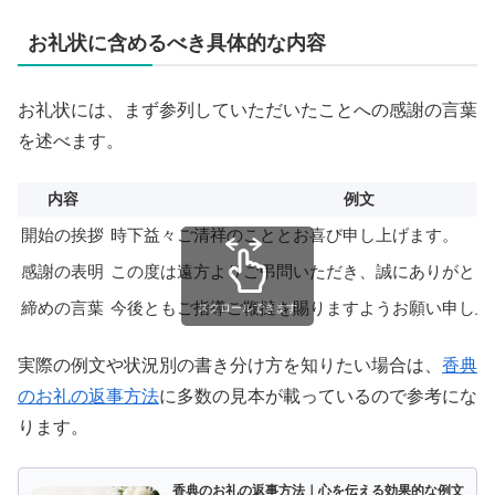
お礼状に含めるべき具体的な内容
お礼状には、まず参列していただいたことへの感謝の言葉
を述べます。
内容
例文
開始の挨拶
時下益々ご清祥のこととお喜び申し上げます。
感謝の表明
この度は遠方よりご弔問いただき、誠にありがとう
締めの言葉
今後ともご指導ご鞭撻を賜りますようお願い申し上
スクロールできます
実際の例文や状況別の書き分け方を知りたい場合は、
香典
のお礼の返事方法
に多数の見本が載っているので参考にな
ります。
香典のお礼の返事方法｜心を伝える効果的な例文