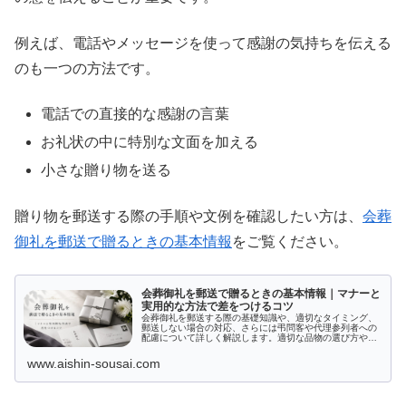
例えば、電話やメッセージを使って感謝の気持ちを伝える
のも一つの方法です。
電話での直接的な感謝の言葉
お礼状の中に特別な文面を加える
小さな贈り物を送る
贈り物を郵送する際の手順や文例を確認したい方は、
会葬
御礼を郵送で贈るときの基本情報
をご覧ください。
会葬御礼を郵送で贈るときの基本情報｜マナーと
実用的な方法で差をつけるコツ
会葬御礼を郵送する際の基礎知識や、適切なタイミング、
郵送しない場合の対応、さらには弔問客や代理参列者への
配慮について詳しく解説します。適切な品物の選び方や包
装方法、費用節約術も紹介。宗派ごとの配慮やマナーを守
り、心のこもった会葬御礼を送りたい方に役立つ情報満載
www.aishin-sousai.com
です。読み終わった後には、郵送に関する疑問が解消され
ることでしょう。