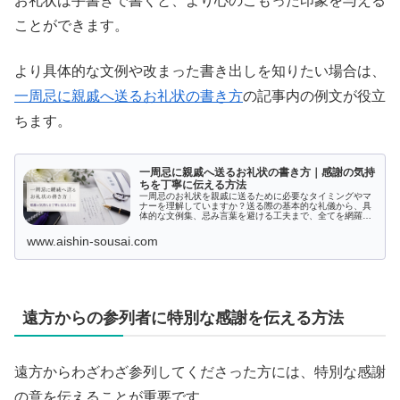
お礼状は手書きで書くと、より心のこもった印象を与える
ことができます。
より具体的な文例や改まった書き出しを知りたい場合は、
一周忌に親戚へ送るお礼状の書き方
の記事内の例文が役立
ちます。
一周忌に親戚へ送るお礼状の書き方｜感謝の気持
ちを丁寧に伝える方法
一周忌のお礼状を親戚に送るために必要なタイミングやマ
ナーを理解していますか？送る際の基本的な礼儀から、具
体的な文例集、忌み言葉を避ける工夫まで、全てを網羅し
たガイドを提供します。お礼状の書き方だけでなく、感謝
の気持ちを伝えるための注意点や報告内容についても詳し
www.aishin-sousai.com
く解説。親戚との大切な関係を築くために役立つ情報が満
載です。
遠方からの参列者に特別な感謝を伝える方法
遠方からわざわざ参列してくださった方には、特別な感謝
の意を伝えることが重要です。