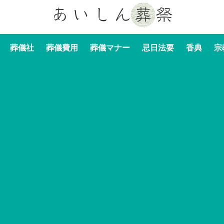
葬儀社
葬儀費用
葬儀マナー
忌日法要
香典
宗