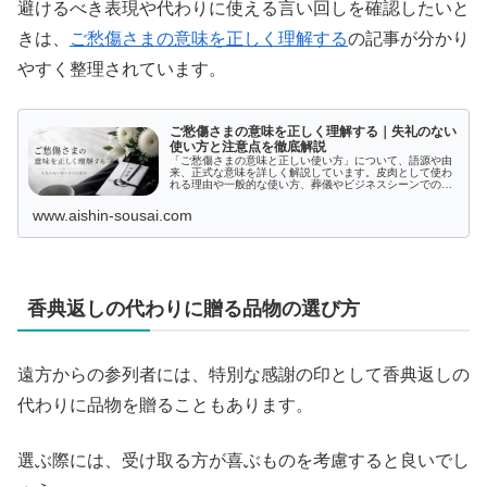
避けるべき表現や代わりに使える言い回しを確認したいと
きは、
ご愁傷さまの意味を正しく理解する
の記事が分かり
やすく整理されています。
ご愁傷さまの意味を正しく理解する｜失礼のない
使い方と注意点を徹底解説
「ご愁傷さまの意味と正しい使い方」について、語源や由
来、正式な意味を詳しく解説しています。皮肉として使わ
れる理由や一般的な使い方、葬儀やビジネスシーンでの適
切な言葉選びのコツ、返事の仕方まで、幅広く取り上げて
います。お悔やみ表現のマナーや注意点もしっかりカバー
www.aishin-sousai.com
しており、特に言葉の選び方に自信を持って使いたい方に
役立つ内容です。
香典返しの代わりに贈る品物の選び方
遠方からの参列者には、特別な感謝の印として香典返しの
代わりに品物を贈ることもあります。
選ぶ際には、受け取る方が喜ぶものを考慮すると良いでし