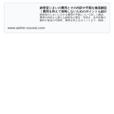
納骨堂じまいの費用とその内訳や手順を徹底解説
｜費用を抑えて後悔しないためのポイントも紹介
納骨堂のじまいにかかる費用や手順について詳しく解説。
費用の内訳から新たな納骨先の選定・手続き、永代供養の
解約や返金の可能性、費用を抑えるポイントまで、納骨堂
じまいに関する疑問や注意点をわかりやすくまとめていま
す。
www.aishin-sousai.com