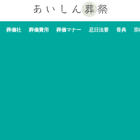
葬儀社
葬儀費用
葬儀マナー
忌日法要
香典
宗