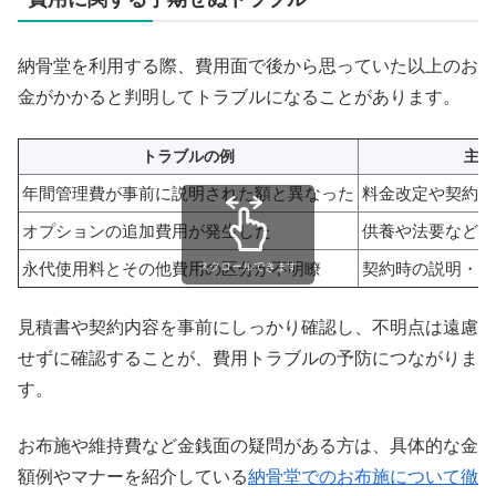
納骨堂を利用する際、費用面で後から思っていた以上のお
金がかかると判明してトラブルになることがあります。
トラブルの例
主な
年間管理費が事前に説明された額と異なった
料金改定や契約時
オプションの追加費用が発生した
供養や法要などの
永代使用料とその他費用の区分が不明瞭
契約時の説明・書
スクロールできます
見積書や契約内容を事前にしっかり確認し、不明点は遠慮
せずに確認することが、費用トラブルの予防につながりま
す。
お布施や維持費など金銭面の疑問がある方は、具体的な金
額例やマナーを紹介している
納骨堂でのお布施について徹