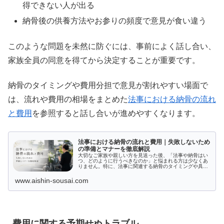
得できない人が出る
納骨後の供養方法やお参りの頻度で意見が食い違う
このような問題を未然に防ぐには、事前によく話し合い、
家族全員の同意を得てから決定することが重要です。
納骨のタイミングや費用分担で意見が割れやすい場面で
は、流れや費用の相場をまとめた
法事における納骨の流れ
と費用
を参照すると話し合いが進めやすくなります。
法事における納骨の流れと費用｜失敗しないため
の準備とマナーを徹底解説
大切なご家族や親しい方を見送った後、「法事や納骨はい
つ、どのように行うべきなのか」と悩まれる方は少なくあ
りません。特に、法事に関連する納骨のタイミングや具体
的な流れ、マナーや費用について不安を抱く方も多いでし
ょう。この記事では、法事と納骨の...
www.aishin-sousai.com
費用に関する予期せぬトラブル