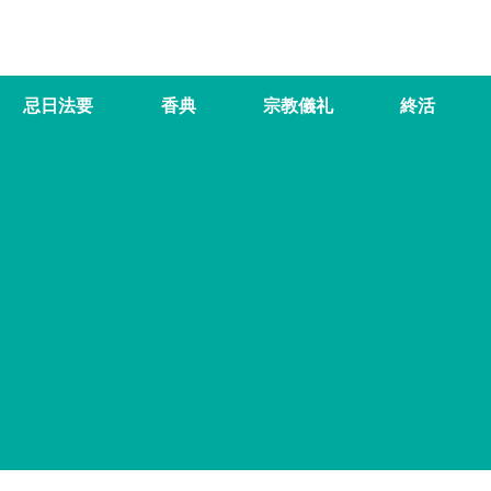
忌日法要
香典
宗教儀礼
終活