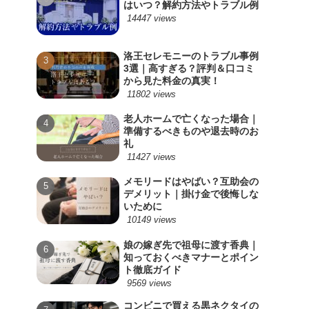
はいつ？解約方法やトラブル例
14447 views
洛王セレモニーのトラブル事例
3選｜高すぎる？評判＆口コミ
から見た料金の真実！
11802 views
老人ホームで亡くなった場合｜
準備するべきものや退去時のお
礼
11427 views
メモリードはやばい？互助会の
デメリット｜掛け金で後悔しな
いために
10149 views
娘の嫁ぎ先で祖母に渡す香典｜
知っておくべきマナーとポイン
ト徹底ガイド
9569 views
コンビニで買える黒ネクタイの