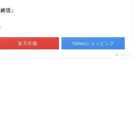
「終活」
べ）
楽天市場
Yahooショッピング
ポチップ