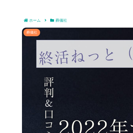
ホーム
葬儀社
終活ねっと（DMMのお葬式）評
葬儀社