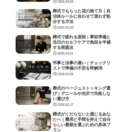
2026.03.03
葬式でもらった花の捨て方｜自
治体ルールに合わせて迷わず処
分する方法
2026.03.02
葬式で疲れる原因｜事前準備と
当日のセルフケアで負担を半減
する実践法
2026.03.01
弔事と法事の違い｜チェックリ
ストで準備の不安を即解消
2026.02.28
葬式のベージュストッキング選
び｜デニールや光沢で失敗しな
い選び方
2026.02.27
葬式がくだらないと感じるあな
たへ｜費用と手間を抑えて自分
らしい最期を選ぶための具体プ
ラン