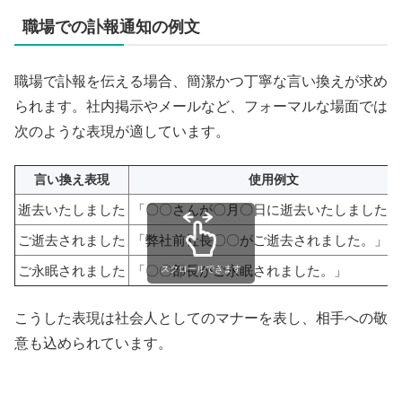
職場での訃報通知の例文
職場で訃報を伝える場合、簡潔かつ丁寧な言い換えが求め
られます。社内掲示やメールなど、フォーマルな場面では
次のような表現が適しています。
言い換え表現
使用例文
逝去いたしました
「〇〇さんが〇月〇日に逝去いたしました。
ご逝去されました
「弊社前社長〇〇がご逝去されました。」
ご永眠されました
「〇〇部長がご永眠されました。」
スクロールできます
こうした表現は社会人としてのマナーを表し、相手への敬
意も込められています。