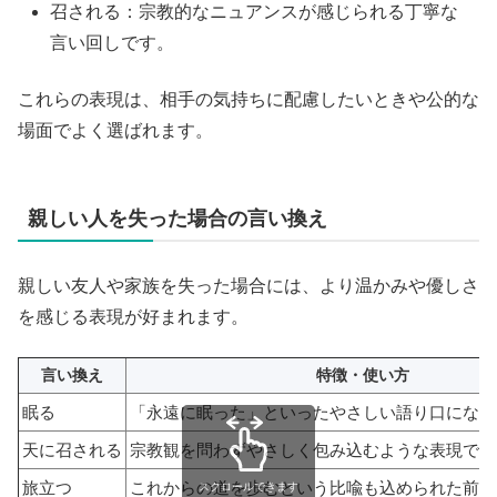
召される：宗教的なニュアンスが感じられる丁寧な
言い回しです。
これらの表現は、相手の気持ちに配慮したいときや公的な
場面でよく選ばれます。
親しい人を失った場合の言い換え
親しい友人や家族を失った場合には、より温かみや優しさ
を感じる表現が好まれます。
言い換え
特徴・使い方
眠る
「永遠に眠った」といったやさしい語り口になり
天に召される
宗教観を問わずやさしく包み込むような表現です
旅立つ
これからの道を歩むという比喩も込められた前向
スクロールできます