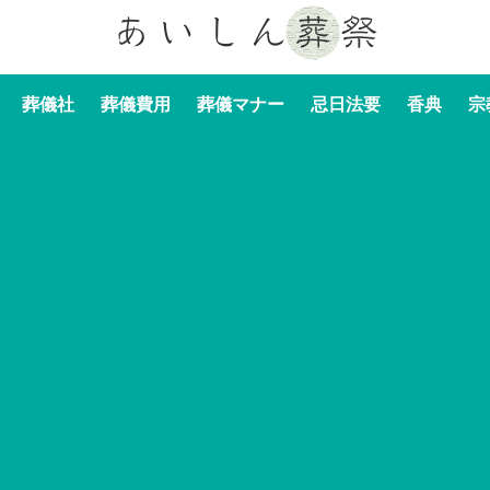
葬儀社
葬儀費用
葬儀マナー
忌日法要
香典
宗