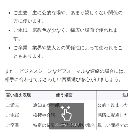
ご逝去：主に公的な場や、あまり親しくない関係の
方に使います。
ご永眠：宗教色が少なく、幅広い場面で使われま
す。
ご卒業：業界や故人との関係性によって使われるこ
ともあります。
また、ビジネスシーンなどフォーマルな連絡の場合には、
相手に合わせてふさわしい言葉選びを心がけましょう。
言い換え表現
使う場面
注意
ご逝去
通知文や手紙
公的・改まった場
ご永眠
挨拶や会話
感情に配慮したい
ご卒業
特定の業界、関係性が近い場合
親しい間柄でのみ
スクロールできます