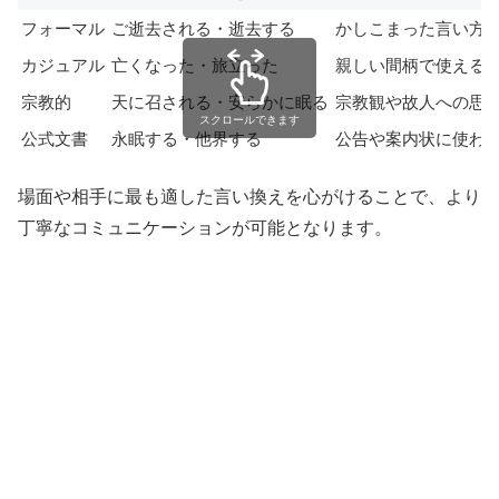
フォーマル
ご逝去される・逝去する
かしこまった言い方
カジュアル
亡くなった・旅立った
親しい間柄で使える
宗教的
天に召される・安らかに眠る
宗教観や故人への思
スクロールできます
公式文書
永眠する・他界する
公告や案内状に使わ
場面や相手に最も適した言い換えを心がけることで、より
丁寧なコミュニケーションが可能となります。