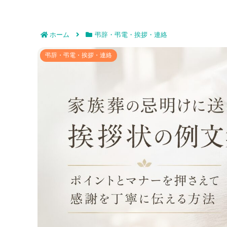
ホーム
弔辞・弔電・挨拶・連絡
家族葬の忌明けに送る挨拶状の例文集｜ポイ
弔辞・弔電・挨拶・連絡