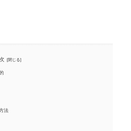
次
的
方法