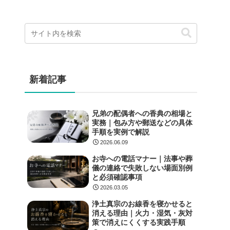
新着記事
兄弟の配偶者への香典の相場と
実務｜包み方や郵送などの具体
手順を実例で解説
2026.06.09
お寺への電話マナー｜法事や葬
儀の連絡で失敗しない場面別例
と必須確認事項
2026.03.05
浄土真宗のお線香を寝かせると
消える理由｜火力・湿気・灰対
策で消えにくくする実践手順