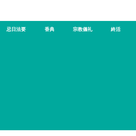
忌日法要
香典
宗教儀礼
終活