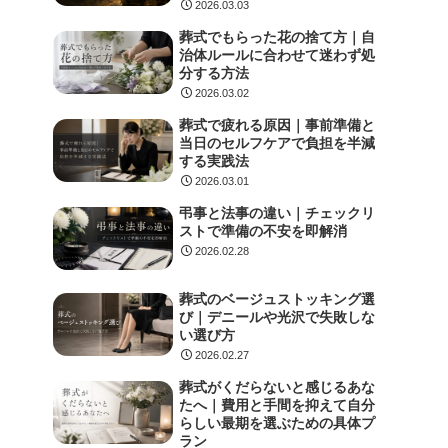
2026.03.03
葬式でもらった花の捨て方｜自
治体ルールに合わせて迷わず処
分する方法
2026.03.02
葬式で疲れる原因｜事前準備と
当日のセルフケアで負担を半減
する実践法
2026.03.01
弔事と法事の違い｜チェックリ
ストで準備の不安を即解消
2026.02.28
葬式のベージュストッキング選
び｜デニールや光沢で失敗しな
い選び方
2026.02.27
葬式がくだらないと感じるあな
たへ｜費用と手間を抑えて自分
らしい最期を選ぶための具体プ
ラン