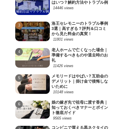
はいつ？解約方法やトラブル例
14446 views
洛王セレモニーのトラブル事例
3選｜高すぎる？評判＆口コミ
から見た料金の真実！
11801 views
老人ホームで亡くなった場合｜
準備するべきものや退去時のお
礼
11426 views
メモリードはやばい？互助会の
デメリット｜掛け金で後悔しな
いために
10148 views
娘の嫁ぎ先で祖母に渡す香典｜
知っておくべきマナーとポイン
ト徹底ガイド
9565 views
コンビニで買える黒ネクタイの