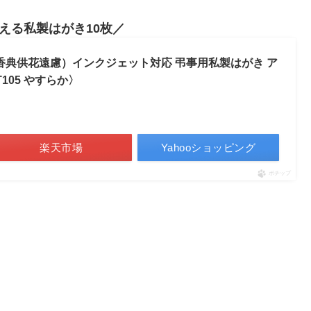
える私製はがき10枚
（香典供花遠慮）インクジェット対応 弔事用私製はがき ア
105 やすらか〉
楽天市場
Yahooショッピング
ポチップ