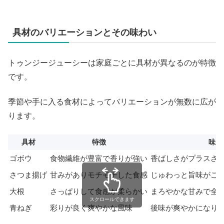
具材のバリエーションとその味わい
トゥンジージューシーは家庭ごとに具材が異なるのが特徴
です。
季節や手に入る食材によってバリエーションが無数に広が
ります。
具材
特徴
味わ
ゴボウ
食物繊維が豊富で香りが強い
香ばしさがプラスさ
さつま揚げ
甘みがありモチモチした食感
じゅわっと旨味がご
大根
さっぱりして食感が柔らかい
まろやかな甘みで全
スクロールできます
青ねぎ
彩りが良く爽やかな風味
後味が爽やかになり