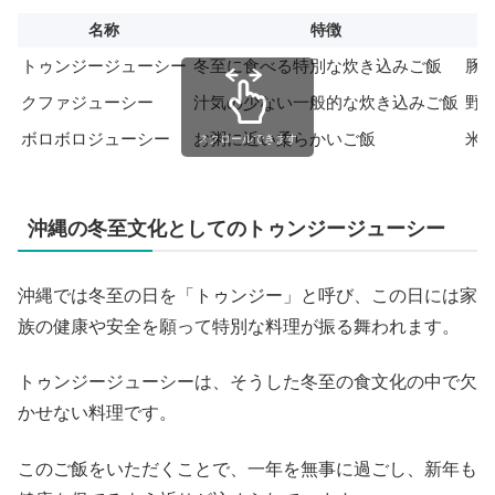
名称
特徴
トゥンジージューシー
冬至に食べる特別な炊き込みご飯
豚
クファジューシー
汁気の少ない一般的な炊き込みご飯
野
ボロボロジューシー
お粥に近い柔らかいご飯
米
スクロールできます
沖縄の冬至文化としてのトゥンジージューシー
沖縄では冬至の日を「トゥンジー」と呼び、この日には家
族の健康や安全を願って特別な料理が振る舞われます。
トゥンジージューシーは、そうした冬至の食文化の中で欠
かせない料理です。
このご飯をいただくことで、一年を無事に過ごし、新年も