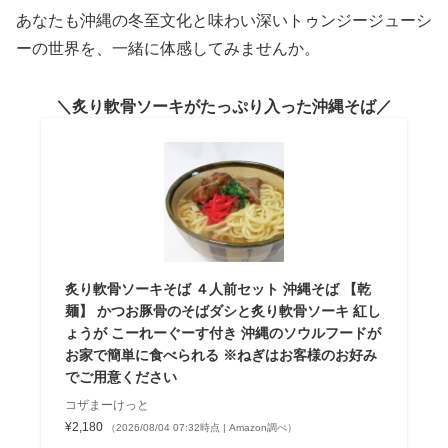
あなたも沖縄の冬至文化と味わい深いトゥンジージューシ
ーの世界を、一緒に体感してみませんか。
炙り軟骨ソーキがたっぷり入った沖縄そば
炙り軟骨ソーキそば ４人前セット 沖縄そば 【乾
麺】 かつお豚骨のそばダシと炙り軟骨ソーキ 紅し
ょうが こーれーぐーす付き 沖縄のソウルフードが
お家で簡単に食べられる ※ねぎはお客様のお好み
でご用意ください
コザまーけっと
¥2,180
（2026/08/04 07:32時点 | Amazon調べ）