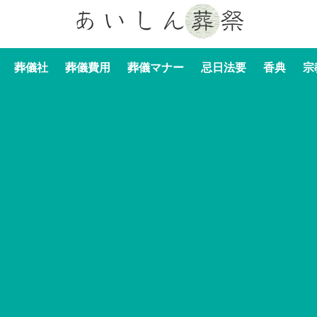
葬儀社
葬儀費用
葬儀マナー
忌日法要
香典
宗