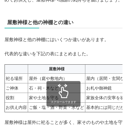
屋敷神様と他の神棚との違い
屋敷神様と他の神棚にはいくつか違いがあります。
代表的な違いを下記の表にまとめました。
屋敷神様
神
祀る場所
屋外（庭や敷地内）
屋内（居間・玄関な
ご神体
石・祠・木など
お札や御神鏡
役割
家や土地を守る
家族全体の安寧を祈
スクロールできます
お供え内容
ご飯・塩・酒・野菜・水など
基本的には同じだが
屋敷神様は屋外に祀ることが多く、家そのものや土地を守