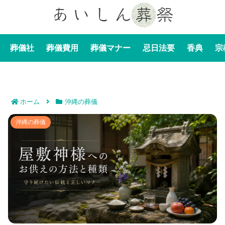
葬儀社
葬儀費用
葬儀マナー
忌日法要
香典
宗
ホーム
沖縄の葬儀
屋敷神様へのお供えの方法と種類｜守り続けたい伝統と
沖縄の葬儀
正しいマナーを徹底解説