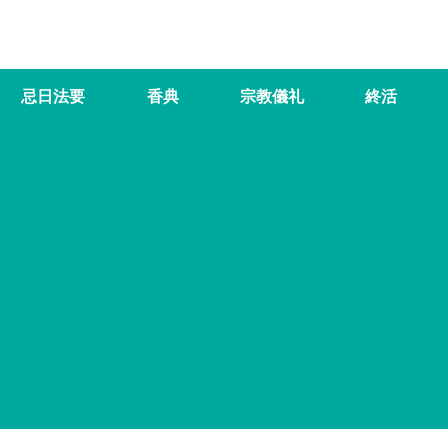
忌日法要
香典
宗教儀礼
終活