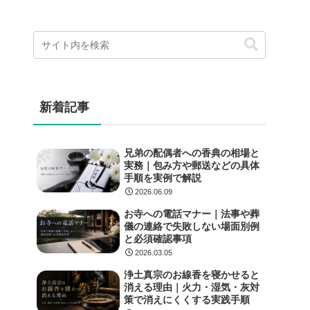
新着記事
兄弟の配偶者への香典の相場と
実務｜包み方や郵送などの具体
手順を実例で解説
2026.06.09
お寺への電話マナー｜法事や葬
儀の連絡で失敗しない場面別例
と必須確認事項
2026.03.05
浄土真宗のお線香を寝かせると
消える理由｜火力・湿気・灰対
策で消えにくくする実践手順