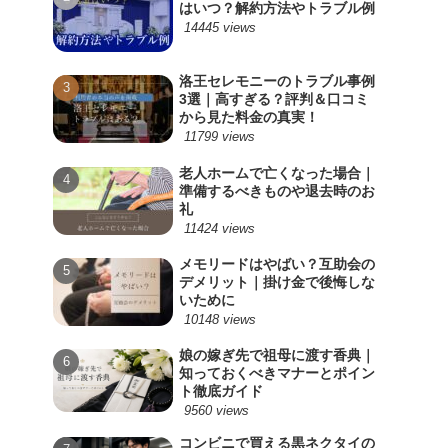
はいつ？解約方法やトラブル例
14445 views
洛王セレモニーのトラブル事例
3選｜高すぎる？評判＆口コミ
から見た料金の真実！
11799 views
老人ホームで亡くなった場合｜
準備するべきものや退去時のお
礼
11424 views
メモリードはやばい？互助会の
デメリット｜掛け金で後悔しな
いために
10148 views
娘の嫁ぎ先で祖母に渡す香典｜
知っておくべきマナーとポイン
ト徹底ガイド
9560 views
コンビニで買える黒ネクタイの