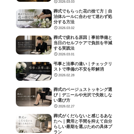
2026.03.03
葬式でもらった花の捨て方｜自
治体ルールに合わせて迷わず処
分する方法
2026.03.02
葬式で疲れる原因｜事前準備と
当日のセルフケアで負担を半減
する実践法
2026.03.01
弔事と法事の違い｜チェックリ
ストで準備の不安を即解消
2026.02.28
葬式のベージュストッキング選
び｜デニールや光沢で失敗しな
い選び方
2026.02.27
葬式がくだらないと感じるあな
たへ｜費用と手間を抑えて自分
らしい最期を選ぶための具体プ
ラン