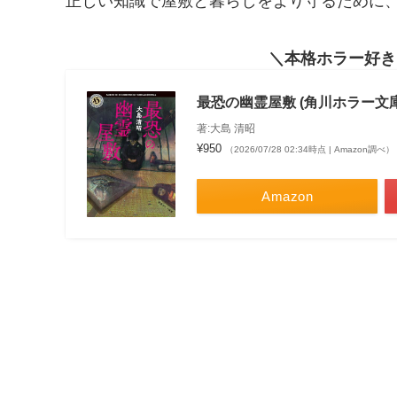
正しい知識で屋敷と暮らしをより守るために
本格ホラー好き
最恐の幽霊屋敷 (角川ホラー文庫
著:大島 清昭
¥950
（2026/07/28 02:34時点 | Amazon調べ）
Amazon