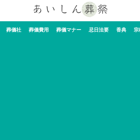
葬儀社
葬儀費用
葬儀マナー
忌日法要
香典
宗