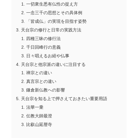
一切衆生悉有仏性の捉え方
一念三千の思想とその具体例
「皆成仏」の実現を目指す姿勢
天台宗の修行と日常の実践方法
四種三昧の修行法
千日回峰行の意義
日々唱えるお経や仏事
天台宗と他宗派の違いに注目する
禅宗との違い
真言宗との違い
鎌倉新仏教への影響
天台宗を知る上で押さえておきたい重要用語
法華一乗
伝教大師最澄
比叡山延暦寺