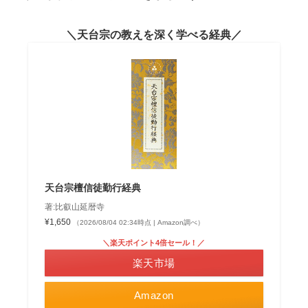
天台宗の教えを深く学べる経典
天台宗檀信徒勤行経典
著:比叡山延暦寺
¥1,650
（2026/08/04 02:34時点 | Amazon調べ）
＼楽天ポイント4倍セール！／
楽天市場
Amazon