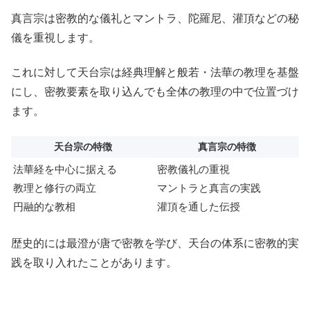
真言宗は密教的な儀礼とマントラ、陀羅尼、灌頂などの秘
儀を重視します。
これに対して天台宗は経典理解と般若・法華の教理を基盤
にし、密教要素を取り込んでも全体の教理の中で位置づけ
ます。
天台宗の特徴
真言宗の特徴
法華経を中心に据える
密教儀礼の重視
教理と修行の両立
マントラと真言の実践
円融的な教相
灌頂を通した伝授
歴史的には最澄が唐で密教を学び、天台の体系に密教的実
践を取り入れたことがあります。