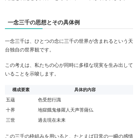
一念三千の思想とその具体例
一念三千は、ひとつの念に三千の世界が含まれるという天
台独自の世界観です。
この考えは、私たちの心が同時に多様な現実を生み出して
いることを示唆します。
構成要素
具体的内容
五蘊
色受想行識
十界
地獄餓鬼修羅人天声菩薩仏
三世
過去現在未来
この三千の枠組みを用いると、たとえば日常の一瞬の感情