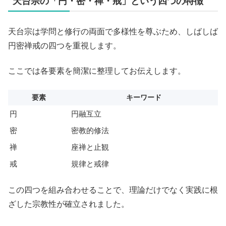
天台宗の「円・密・禅・戒」という四つの特徴
天台宗は学問と修行の両面で多様性を尊ぶため、しばしば
円密禅戒の四つを重視します。
ここでは各要素を簡潔に整理してお伝えします。
要素
キーワード
円
円融互立
密
密教的修法
禅
座禅と止観
戒
規律と戒律
この四つを組み合わせることで、理論だけでなく実践に根
ざした宗教性が確立されました。