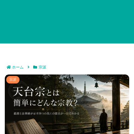
ホーム
宗派
天台宗とは簡単にどんな宗教？最澄と法華経が示す四つ
宗派
の教えの要点が一目でわかる