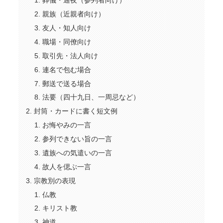
葬儀・通夜（参列者向け）
親族（近親者向け）
友人・知人向け
職場・同僚向け
取引先・法人向け
連名で包む場合
郵送で送る場合
法要（四十九日、一周忌など）
封筒・カードに書く短文例
お悔やみの一言
参列できない旨の一言
遺族への気遣いの一言
故人を偲ぶ一言
宗教別の表現
仏教
キリスト教
神道