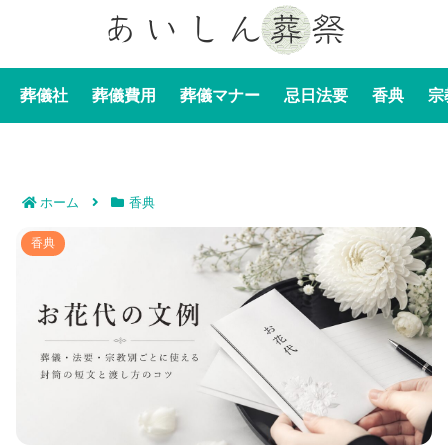
葬儀社
葬儀費用
葬儀マナー
忌日法要
香典
宗
ホーム
香典
お花代の文例｜葬儀・法要・宗教別ごとに使える封筒の
香典
短文と渡し方のコツ