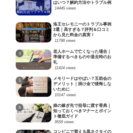
はいつ？解約方法やトラブル例
14445 views
洛王セレモニーのトラブル事例
3選｜高すぎる？評判＆口コミ
から見た料金の真実！
11798 views
老人ホームで亡くなった場合｜
準備するべきものや退去時のお
礼
11424 views
メモリードはやばい？互助会の
デメリット｜掛け金で後悔しな
いために
10147 views
娘の嫁ぎ先で祖母に渡す香典｜
知っておくべきマナーとポイン
ト徹底ガイド
9559 views
コンビニで買える黒ネクタイの