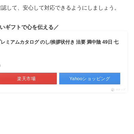
確認して、安心して対応できるようにしましょう。
いギフトで心を伝える
ミアムカタログ のし/挨拶状付き 法要 満中陰 49日 七
べ）
楽天市場
Yahooショッピング
ポチップ