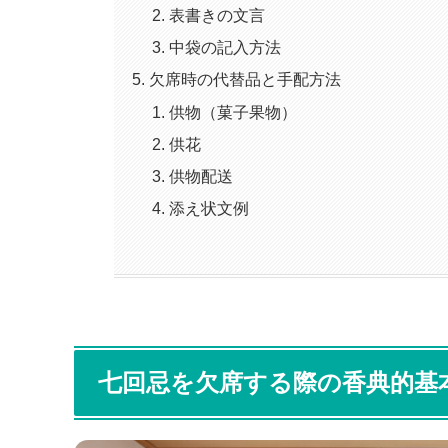
表書きの文言
中袋の記入方法
欠席時の代替品と手配方法
供物（菓子果物）
供花
供物配送
添え状文例
七回忌を欠席する際の香典的基