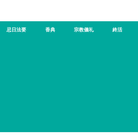
忌日法要
香典
宗教儀礼
終活