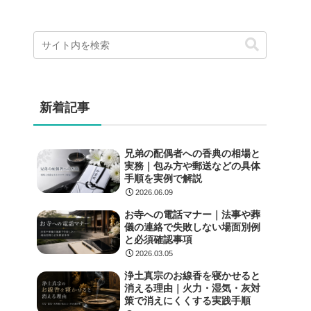
新着記事
兄弟の配偶者への香典の相場と
実務｜包み方や郵送などの具体
手順を実例で解説
2026.06.09
お寺への電話マナー｜法事や葬
儀の連絡で失敗しない場面別例
と必須確認事項
2026.03.05
浄土真宗のお線香を寝かせると
消える理由｜火力・湿気・灰対
策で消えにくくする実践手順