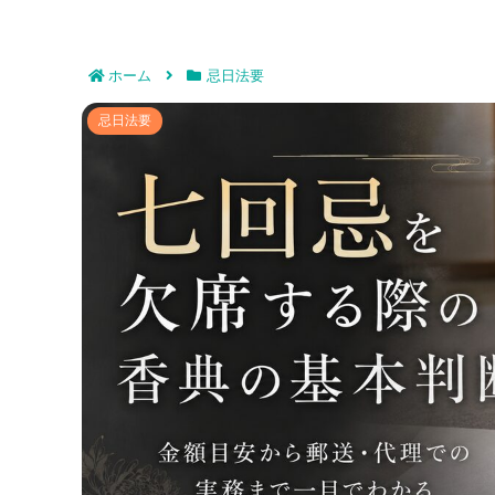
ホーム
忌日法要
七回忌を欠席する際の香典の基本判断｜金
忌日法要