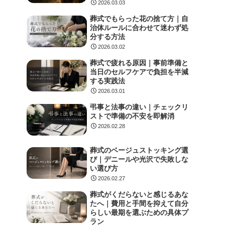
2026.03.03
葬式でもらった花の捨て方｜自
治体ルールに合わせて迷わず処
分する方法
2026.03.02
葬式で疲れる原因｜事前準備と
当日のセルフケアで負担を半減
する実践法
2026.03.01
弔事と法事の違い｜チェックリ
ストで準備の不安を即解消
2026.02.28
葬式のベージュストッキング選
び｜デニールや光沢で失敗しな
い選び方
2026.02.27
葬式がくだらないと感じるあな
たへ｜費用と手間を抑えて自分
らしい最期を選ぶための具体プ
ラン