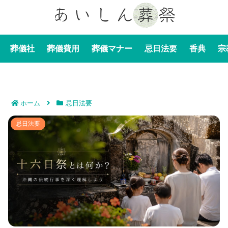
葬儀社
葬儀費用
葬儀マナー
忌日法要
香典
宗
ホーム
忌日法要
十六日祭とは何か？｜沖縄の伝統行事を深く理解しよう
忌日法要