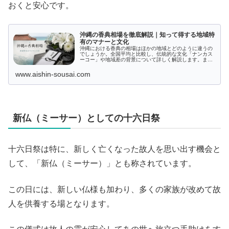
おくと安心です。
沖縄の香典相場を徹底解説｜知って得する地域特
有のマナーと文化
沖縄における香典の相場はほかの地域とどのように違うの
でしょうか。全国平均と比較し、伝統的な文化「ナンカス
ーコー」や地域差の背景について詳しく解説します。ま
た、香典の金額を決めるポイントや葬儀マナー、家族葬に
おける香典のルールについても紹介。沖縄特有の香典マナ
www.aishin-sousai.com
ーを知ることで、大切な場面での失敗を避けましょう。
新仏（ミーサー）としての十六日祭
十六日祭は特に、新しく亡くなった故人を思い出す機会と
して、「新仏（ミーサー）」とも称されています。
この日には、新しい仏様も加わり、多くの家族が改めて故
人を供養する場となります。