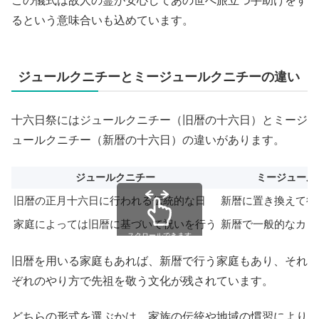
この儀式は故人の霊が安心してあの世へ旅立つ手助けをす
るという意味合いも込めています。
ジュールクニチーとミージュールクニチーの違い
十六日祭にはジュールクニチー（旧暦の十六日）とミージ
ュールクニチー（新暦の十六日）の違いがあります。
ジュールクニチー
ミージュール
旧暦の正月十六日に行われる伝統的な日
新暦に置き換えて行
家庭によっては旧暦に基づいて祝いを行う
新暦で一般的なカレ
スクロールできます
旧暦を用いる家庭もあれば、新暦で行う家庭もあり、それ
ぞれのやり方で先祖を敬う文化が残されています。
どちらの形式を選ぶかは、家族の伝統や地域の慣習により