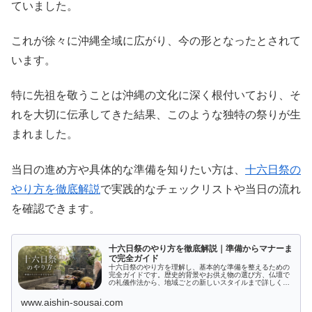
ていました。
これが徐々に沖縄全域に広がり、今の形となったとされて
います。
特に先祖を敬うことは沖縄の文化に深く根付いており、そ
れを大切に伝承してきた結果、このような独特の祭りが生
まれました。
当日の進め方や具体的な準備を知りたい方は、
十六日祭の
やり方を徹底解説
で実践的なチェックリストや当日の流れ
を確認できます。
十六日祭のやり方を徹底解説｜準備からマナーま
で完全ガイド
十六日祭のやり方を理解し、基本的な準備を整えるための
完全ガイドです。歴史的背景やお供え物の選び方、仏壇で
の礼儀作法から、地域ごとの新しいスタイルまで詳しくご
紹介。初めての方でも安心して参加できるよう、よくある
疑問や注意点についても解説します。伝統行事をより深く
www.aishin-sousai.com
知りたいあなたにおすすめの情報を提供します。