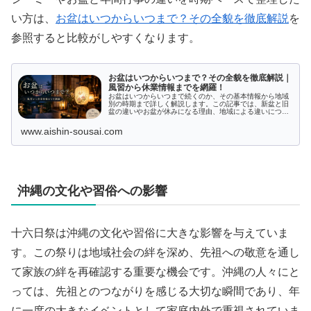
い方は、
お盆はいつからいつまで？その全貌を徹底解説
を
参照すると比較がしやすくなります。
お盆はいつからいつまで？その全貌を徹底解説｜
風習から休業情報までを網羅！
お盆はいつからいつまで続くのか、その基本情報から地域
別の時期まで詳しく解説します。この記事では、新盆と旧
盆の違いやお盆が休みになる理由、地域による違いについ
ても触れ、さらに迎え火・送り火や供養の方法といった風
習も紹介。日本文化におけるお盆の意味と企業、公共サー
www.aishin-sousai.com
ビスの休業情報までを総合的に網羅し、あなたの疑問をス
ッキリ解消します。
沖縄の文化や習俗への影響
十六日祭は沖縄の文化や習俗に大きな影響を与えていま
す。この祭りは地域社会の絆を深め、先祖への敬意を通し
て家族の絆を再確認する重要な機会です。沖縄の人々にと
っては、先祖とのつながりを感じる大切な瞬間であり、年
に一度の大きなイベントとして家庭内外で重視されていま