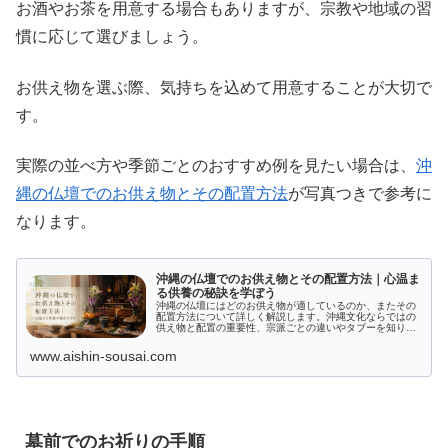
お酒やお茶を用意する場合もありますが、宗教や地域の習
慣に応じて選びましょう。
お供え物を選ぶ際、気持ちを込めて用意することが大切で
す。
実際の並べ方や季節ごとのおすすめ例を見たい場合は、
沖
縄の仏壇でのお供え物とその配置方法
が写真つきで参考に
なります。
沖縄の仏壇でのお供え物とその配置方法｜心温ま
る供養の秘訣を学ぼう
沖縄の仏壇にはどのお供え物が適しているのか、またその
配置方法について詳しく解説します。沖縄文化ならではの
供え物と配置の重要性、宗派ごとの違いやタブーを知り、
五供の基本や現代の流行も学ぶことで、より深い理解が得
られます。仏壇設置の最適な場所とサイズ、選び方のポイ
www.aishin-sousai.com
ントを押さえて、祈りの空間をより豊かにしましょう。
墓前でのお祈りの手順