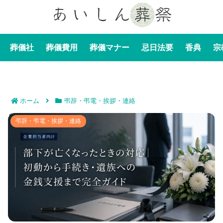
葬儀社
葬儀費用
葬儀マナー
忌日法要
香典
宗
ホーム
弔辞・弔電・挨拶・連絡
部下が亡くなったときの対応｜初動から手続き・遺族へ
弔辞・弔電・挨拶・連絡
の金銭支援まで完全ガイド