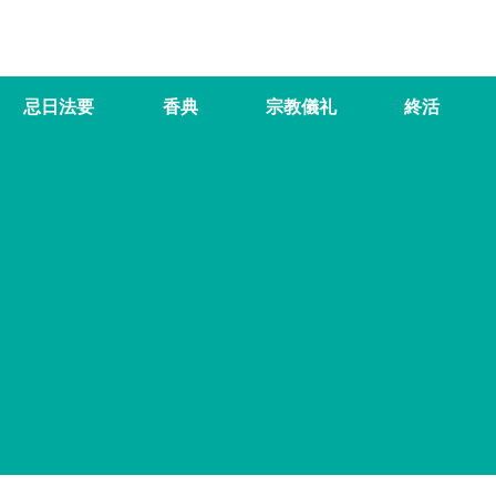
忌日法要
香典
宗教儀礼
終活