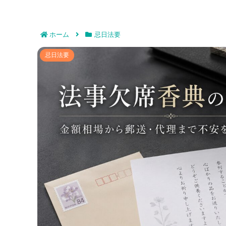
ホーム
忌日法要
法事欠席香典の渡し方｜金額相場
忌日法要