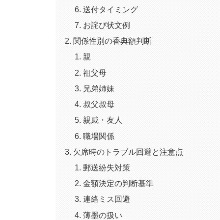
送付タイミング
お詫び状文例
関係性別の香典額判断
親
祖父母
兄弟姉妹
叔父叔母
親戚・友人
職場関係
欠席時のトラブル回避と注意点
郵送紛失対策
金額決定の判断基準
連絡ミス回避
薄墨の扱い