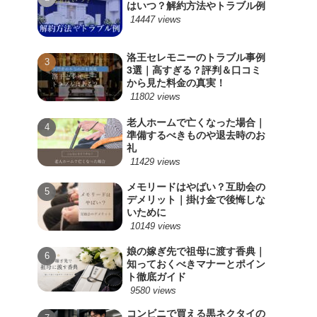
はいつ？解約方法やトラブル例
14447 views
洛王セレモニーのトラブル事例
3選｜高すぎる？評判＆口コミ
から見た料金の真実！
11802 views
老人ホームで亡くなった場合｜
準備するべきものや退去時のお
礼
11429 views
メモリードはやばい？互助会の
デメリット｜掛け金で後悔しな
いために
10149 views
娘の嫁ぎ先で祖母に渡す香典｜
知っておくべきマナーとポイン
ト徹底ガイド
9580 views
コンビニで買える黒ネクタイの