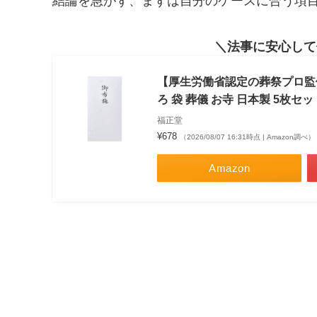
結論を急がず、まずは自分のケースに合う項
法事に安心して
【厚生労働省認定の葬祭プロ監修 
ろ 袋 葬儀 お寺 日本製 5枚セッ
福正堂
¥678
（2026/08/07 16:31時点 | Amazon調べ）
Amazon