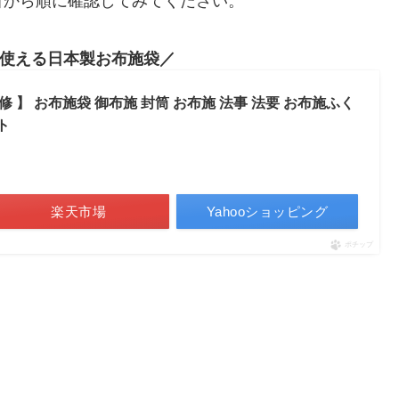
目から順に確認してみてください。
使える日本製お布施袋
】 お布施袋 御布施 封筒 お布施 法事 法要 お布施ふく
ト
楽天市場
Yahooショッピング
ポチップ