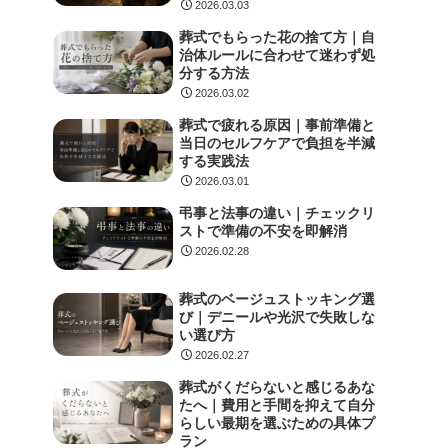
2026.03.03
葬式でもらった花の捨て方｜自
治体ルールに合わせて迷わず処
分する方法
2026.03.02
葬式で疲れる原因｜事前準備と
当日のセルフケアで負担を半減
する実践法
2026.03.01
弔事と法事の違い｜チェックリ
ストで準備の不安を即解消
2026.02.28
葬式のベージュストッキング選
び｜デニールや光沢で失敗しな
い選び方
2026.02.27
葬式がくだらないと感じるあな
たへ｜費用と手間を抑えて自分
らしい最期を選ぶための具体プ
ラン