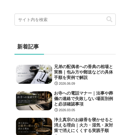
新着記事
兄弟の配偶者への香典の相場と
実務｜包み方や郵送などの具体
手順を実例で解説
2026.06.09
お寺への電話マナー｜法事や葬
儀の連絡で失敗しない場面別例
と必須確認事項
2026.03.05
浄土真宗のお線香を寝かせると
消える理由｜火力・湿気・灰対
策で消えにくくする実践手順