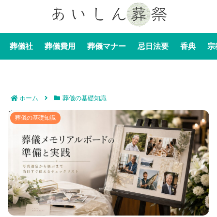
葬儀社
葬儀費用
葬儀マナー
忌日法要
香典
宗
ホーム
葬儀の基礎知識
葬儀メモリアルボードの準備と実践｜写真選定から展示
葬儀の基礎知識
まで当日すぐ使えるチェックリスト