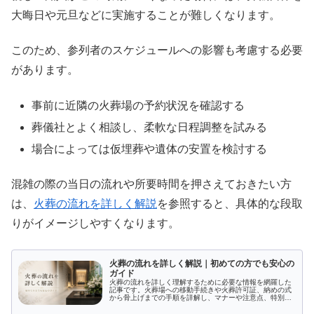
大晦日や元旦などに実施することが難しくなります。
このため、参列者のスケジュールへの影響も考慮する必要
があります。
事前に近隣の火葬場の予約状況を確認する
葬儀社とよく相談し、柔軟な日程調整を試みる
場合によっては仮埋葬や遺体の安置を検討する
混雑の際の当日の流れや所要時間を押さえておきたい方
は、
火葬の流れを詳しく解説
を参照すると、具体的な段取
りがイメージしやすくなります。
火葬の流れを詳しく解説｜初めての方でも安心の
ガイド
火葬の流れを詳しく理解するために必要な情報を網羅した
記事です。火葬場への移動手続きや火葬許可証、納めの式
から骨上げまでの手順を詳解し、マナーや注意点、特別な
火葬形式に関しても解説。火葬とは何か、その目的や文化
的背景も学べます。正しい情報で不安を解消し、心の準備