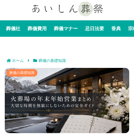
葬儀社
葬儀費用
葬儀マナー
忌日法要
香典
宗
ホーム
葬儀の基礎知識
火葬場の年末年始営業まとめ｜大切な時期を無駄にしな
葬儀の基礎知識
いための完全ガイド