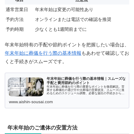
通常営業日
年末年始は変更の可能性あり
予約方法
オンラインまたは電話での確認を推奨
予約時期
少なくとも1週間前までに
年末年始特有の手配や節約ポイントを把握したい場合は、
年末年始に葬儀を行う際の基本情報
もあわせて確認してお
くと手続きがスムーズです。
年末年始に葬儀を行う際の基本情報｜スムーズな
手配と費用節約のポイント
年末年始に葬儀を行う際の重要なポイントを徹底解説。営
業する葬儀社の選び方や火葬場の営業状況、スムーズに進
めるためのスケジュール調整、必要な届出の手続きから費
用面まで、注意すべき情報を網羅。ご家族がこの時期に亡
くなった際の対応方法も詳しく解説し、安心して大切な人
www.aishin-sousai.com
を送り出せるようサポートします。
年末年始のご遺体の安置方法