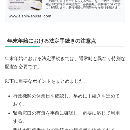
「火葬許可証はどこでもらえるのか」をテーマに、火葬許
可証の取得場所や申請方法、必要書類、手数料について詳
しく解説します。取得可能な時間帯から再発行手続きま
で、火葬許可証に関するすべての情報を網羅。火葬や納骨
時に不可欠なこの許可証の重要性も理解でき、安心して手
www.aishin-sousai.com
続きを進められます。どういった場合にどのような手続き
が必要か、疑問を解消しましょう。
年末年始における法定手続きの注意点
年末年始における法定手続きでは、通常時と異なり特別な
配慮が必要です。
以下に重要なポイントをまとめました。
行政機関の休業日を確認し、早めに手続きを進めて
おく。
緊急窓口の有無を事前に確認し、必要に応じて利用
する。