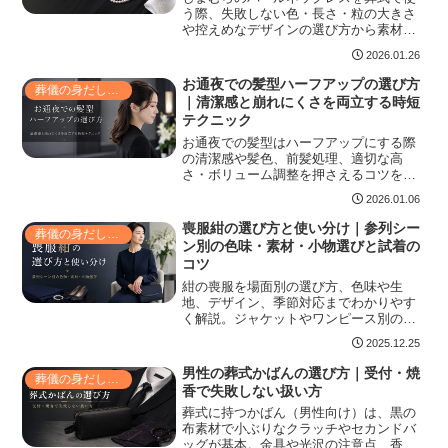
う際、失敗しない色・長さ・粒の大きさ
や控えめなデザインの選び方から素材や
留め具の耐久性、価格とコスパ、店舗試
2026.01.26
着やオンライン購入時の注意点、場面別
の着こなしと代替アクセまで丁寧に解説
お通夜での髪型ハーフアップの選び方
葬儀の身だしなみ
します。
｜清潔感と崩れにくさを両立する時短
テクニック
お通夜での髪型はハーフアップにする際
の清潔感や髪色、前髪処理、適切な高
さ・ボリューム調整を押さえるコツを紹
介。崩れない固定法や長さ別実例、細
2026.01.06
毛・くせ毛の対策、時短アレンジと携行
品の選び方、弔問前の最終チェックリス
喪服紺の選び方と使い分け｜参列シー
葬儀の身だしなみ
ト付きで当日の不安を解消。控えめで礼
ン別の色味・素材・小物選びと試着の
儀正しい雰囲気に仕上げる具体的手順や
コツ
急な場面で役立つ携帯セットの中身例も
掲載。
紺の喪服を場面別の選び方、色味や生
地、デザイン、季節対応までわかりやす
く解説。ジャケットやワンピース別の着
こなし、小物合わせ、購入・レンタル・
2025.12.25
サイズ確認や手入れのポイントまで押さ
え、失敗しない準備をサポートします。
男性の葬式かばんの選び方｜受付・焼
葬儀の身だしなみ
ネクタイや数珠、バッグと靴の合わせ方
香で失敗しない扱い方
からストッキングやコート選び、メンテ
葬式に持つかばん（男性向け）は、黒の
ナンス性や試着時の肩幅・着丈チェック
布素材で小ぶりなクラッチやセカンドバ
まで、すぐ使えるチェックリスト付きで
ッグが基本。金具や光沢の注意点、香典
安心して選べます。