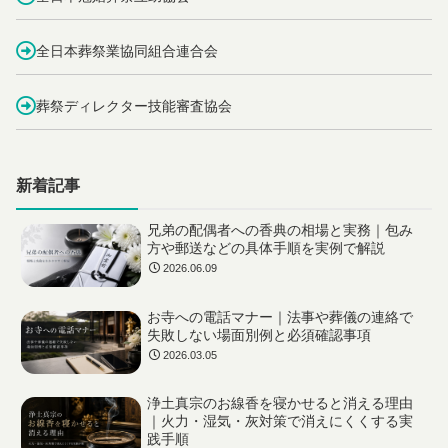
全日本葬祭業協同組合連合会
葬祭ディレクター技能審査協会
新着記事
兄弟の配偶者への香典の相場と実務｜包み
方や郵送などの具体手順を実例で解説
2026.06.09
お寺への電話マナー｜法事や葬儀の連絡で
失敗しない場面別例と必須確認事項
2026.03.05
浄土真宗のお線香を寝かせると消える理由
｜火力・湿気・灰対策で消えにくくする実
践手順