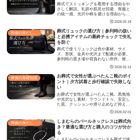
葬式でストッキングを着用する理由をや
るポイントをまとめます。
さしく解説。礼節や肌見せ回避、喪服と
の統一感、光沢や柄を避ける理由から、
色・デニールの選び方、タイツとの違
2026.02.18
い、当日の予備や伝線防止、爪やペディ
キュアの確認、靴との組み合わせ、地域
葬式リュックの選び方｜参列時の扱い
葬儀の身だしなみ
習慣や季節・妊産婦・高齢者対応、医師
と必携アイテムの最終チェックで失礼
診断時の配慮など、参列前に押さえてお
を防ぐ
きたい実務ポイントをまとめています。
葬式で使うリュックは色や素材、サイ
ズ、形状、金具や光沢まで配慮が必要。
参列時の置き場や背負わない所作、袱
紗・数珠・香典など中身チェック、仕事
2026.02.12
帰りや子連れでの対応も含めた最終チェ
ック法をわかりやすく解説します。袱紗
お葬式で女性が選ぶぺたんこ靴のポイ
葬儀の基礎知識
や香典の入れ方、ハンカチや携帯充電器
ント｜夕方試着と歩行確認で失敗しな
の適切な収納、職場での着替え・荷物整
い
理、子連れでのおむつや飲食物の持参、
フォーマルに見えるリュックの選び方と
お葬式で女性が選ぶぺたんこ靴。黒無地
最終チェック項目まで具体的に紹介。
や光沢なし素材、ラウンドトゥ、安定し
た底、クッションや滑り止めなど抑える
べきポイントと、ローファーやエナメル
2026.02.01
等避ける靴、長時間対策、妊婦や外反母
趾・高齢者向けの選び方まで、試着と購
しまむらのパールネックレスは葬式向
葬儀の身だしなみ
入で失敗しないチェックリストで丁寧に
き？最適な選び方と購入のコツが分か
案内します。短時間で要点がわかる実践
る
アドバイス付きで、安心して参列できる
一足が見つかります
しまむらのパールネックレスを葬式で使