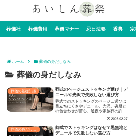
葬儀社
葬儀費用
葬儀マナー
忌日法要
香典
宗
ホーム
葬儀の身だしなみ
葬儀の身だしなみ
葬式のベージュストッキング選び｜デ
葬儀の基礎知識
ニールや光沢で失敗しない選び方
葬式でのストッキングのベージュ選びは
目立ちにくさやデニール、光沢、喪服と
の色合わせが肝心。通夜や家族葬の許容
範囲や年代・宗教配慮、高齢者や妊婦向
2026.02.27
けの選び方、デニール目安、黒パンプス
やバッグとの合わせ方、ネイルや保湿、
葬式でストッキングはなぜ？黒無地と
葬儀の身だしなみ
伝線対策、予備の携行、参列前の最終チ
デニールで失敗しない選び方
ェックまで具体的に解説し安心して選べ