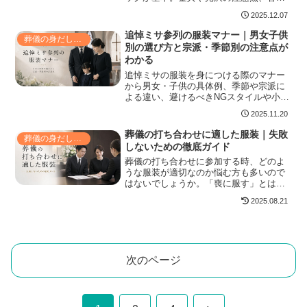
や袱紗・数珠の収納法、受付から焼香・
2025.12.07
席での扱い、購入時のサイズや底鋲確
認、日常手入れと当日の最終チェックま
追悼ミサ参列の服装マナー｜男女子供
葬儀の身だしなみ
で実例と写真でわかりやすく紹介しま
別の選び方と宗派・季節別の注意点が
す。服装との合わせ方やサブバッグ運用
わかる
のコツ、素材別の手入れ法やすぐ使える
最終チェックリストも付属。
追悼ミサの服装を身につける際のマナー
から男女・子供の具体例、季節や宗派に
よる違い、避けるべきNGスタイルや小物
の注意点まで、喪服がない場合の平服指
2025.11.20
定対応や会場でのふるまいもわかりやす
く解説し、失礼にならない装いで思いや
葬儀の打ち合わせに適した服装｜失敗
葬儀の身だしなみ
りを伝えるコツを紹介。靴やバッグ、和
しないための徹底ガイド
装での参列、髪型やアクセサリーの選び
葬儀の打ち合わせに参加する時、どのよ
方まで実例つきでやさしく解説。
うな服装が適切なのか悩む方も多いので
はないでしょうか。「喪に服す」とは言
えども、その場の雰囲気や立場に応じた
2025.08.21
服装選びは重要です。さらに、服装のマ
ナーだけでなく、打ち合わせ自体の進行
や確認事項がスムーズに進...
次のページ