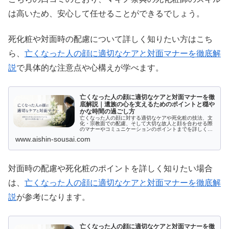
は高いため、安心して任せることができるでしょう。
死化粧や対面時の配慮について詳しく知りたい方はこち
ら、
亡くなった人の顔に適切なケアと対面マナーを徹底解
説
で具体的な注意点や心構えが学べます。
亡くなった人の顔に適切なケアと対面マナーを徹
底解説｜遺族の心を支えるためのポイントと穏や
かな時間の過ごし方
亡くなった人の顔に対する適切なケアや死化粧の技法、文
化・宗教面での配慮、そして大切な故人と顔を合わせる際
のマナーやコミュニケーションのポイントまでを詳しく解
説。穏やかな別れの時間を過ごすための知識が得られま
www.aishin-sousai.com
す。
対面時の配慮や死化粧のポイントを詳しく知りたい場合
は、
亡くなった人の顔に適切なケアと対面マナーを徹底解
説
が参考になります。
亡くなった人の顔に適切なケアと対面マナーを徹