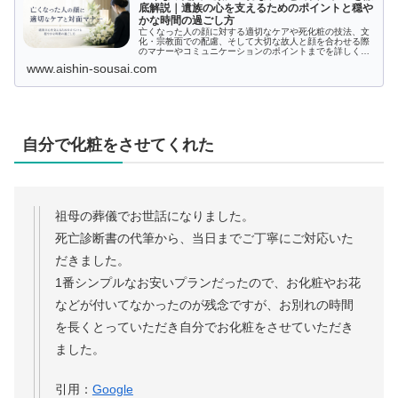
底解説｜遺族の心を支えるためのポイントと穏や
かな時間の過ごし方
亡くなった人の顔に対する適切なケアや死化粧の技法、文
化・宗教面での配慮、そして大切な故人と顔を合わせる際
のマナーやコミュニケーションのポイントまでを詳しく解
説。穏やかな別れの時間を過ごすための知識が得られま
www.aishin-sousai.com
す。
自分で化粧をさせてくれた
祖母の葬儀でお世話になりました。
死亡診断書の代筆から、当日までご丁寧にご対応いた
だきました。
1番シンプルなお安いプランだったので、お化粧やお花
などが付いてなかったのが残念ですが、お別れの時間
を長くとっていただき自分でお化粧をさせていただき
ました。
引用：
Google