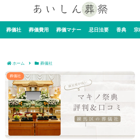
葬儀社
葬儀費用
葬儀マナー
忌日法要
香典
宗
ホーム
葬儀社
マキノ祭典の評判＆口コミ｜顧客満足度が高い練馬区の
葬儀社
葬儀社