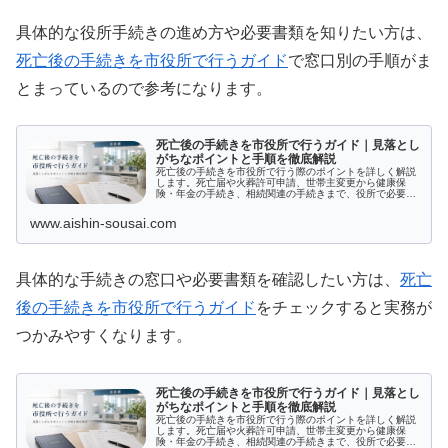
具体的な役所手続きの進め方や必要書類を知りたい方は、
死亡後の手続きを市役所で行うガイド
で窓口別の手順がま
とまっているので参考になります。
死亡後の手続きを市役所で行うガイド｜見落とし
がちなポイントと手順を徹底解説
死亡後の手続きを市役所で行う際のポイントを詳しく解説
します。死亡届や火葬許可申請、世帯主変更から健康保
険・年金の手続き、相続関連の手続きまで、役所で必要と
なる多岐にわたる手続きを網羅。各種証明書や料金変更な
ども含まれていますので、大切な手続きをスムーズに進め
www.aishin-sousai.com
るためのガイドとしてぜひご活用ください。
具体的な手続きの窓口や必要書類を確認したい方は、
死亡
後の手続きを市役所で行うガイド
をチェックすると実務が
つかみやすくなります。
死亡後の手続きを市役所で行うガイド｜見落とし
がちなポイントと手順を徹底解説
死亡後の手続きを市役所で行う際のポイントを詳しく解説
します。死亡届や火葬許可申請、世帯主変更から健康保
険・年金の手続き、相続関連の手続きまで、役所で必要と