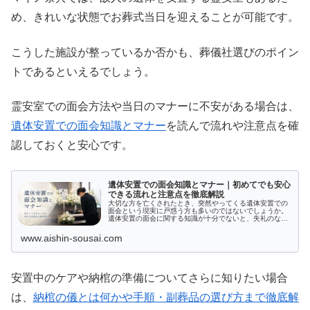
め、きれいな状態でお葬式当日を迎えることが可能です。
こうした施設が整っているか否かも、葬儀社選びのポイン
トであるといえるでしょう。
霊安室での面会方法や当日のマナーに不安がある場合は、
遺体安置での面会知識とマナー
を読んで流れや注意点を確
認しておくと安心です。
遺体安置での面会知識とマナー｜初めてでも安心
できる流れと注意点を徹底解説
大切な方を亡くされたとき、突然やってくる遺体安置での
面会という現実に戸惑う方も多いのではないでしょうか。
遺体安置の面会に関する知識が十分でないと、失礼のない
振る舞いや適切な準備に不安を抱えてしまいます。この記
事では、遺体安置中の面会に関する...
www.aishin-sousai.com
安置中のケアや納棺の準備についてさらに知りたい場合
は、
納棺の儀とは何かや手順・副葬品の選び方まで徹底解