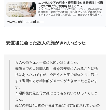
エンゼルケアの料金・費用相場を徹底解説｜後悔
しない選び方と費用を抑えるコツ
エンゼルケアの料金について知りたい方へ、費用の内訳や
医療機関・葬儀社での相場、追加オプションや費用を抑え
るポイントなどを詳しく解説。エンゼルケアと死化粧・湯
灌の違いや依頼時の注意点、Q&Aも網羅し、安心して選択
できる情報を提供します。
www.aishin-sousai.com
安置後に会った故人の顔がきれいだった
母の葬儀を兄と一緒にお願い致しました。
葬儀までの１週間の間、母を霊安室に入れることに抵
抗はあったのですが、今思うと自宅で遺体と共に過ご
す１週間の方が精神的ダメージが大きかったと思いま
す。
１週間後に見た母の顔はとてもきれいでびっくりしま
した。
義父の時は4日後の葬儀まで義父宅で安置されていたの