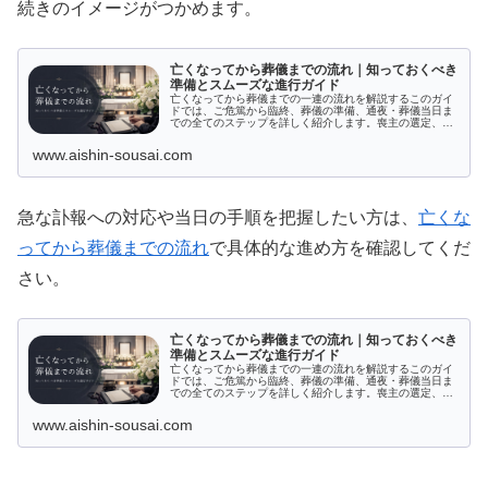
続きのイメージがつかめます。
亡くなってから葬儀までの流れ｜知っておくべき
準備とスムーズな進行ガイド
亡くなってから葬儀までの一連の流れを解説するこのガイ
ドでは、ご危篤から臨終、葬儀の準備、通夜・葬儀当日ま
での全てのステップを詳しく紹介します。喪主の選定、葬
儀社との打ち合わせ、近親者への連絡など、重要な手続き
を効率よく進めるために必要な情報を網羅。スムーズに葬
www.aishin-sousai.com
儀を進行させたい方に最適な内容です。
急な訃報への対応や当日の手順を把握したい方は、
亡くな
ってから葬儀までの流れ
で具体的な進め方を確認してくだ
さい。
亡くなってから葬儀までの流れ｜知っておくべき
準備とスムーズな進行ガイド
亡くなってから葬儀までの一連の流れを解説するこのガイ
ドでは、ご危篤から臨終、葬儀の準備、通夜・葬儀当日ま
での全てのステップを詳しく紹介します。喪主の選定、葬
儀社との打ち合わせ、近親者への連絡など、重要な手続き
を効率よく進めるために必要な情報を網羅。スムーズに葬
www.aishin-sousai.com
儀を進行させたい方に最適な内容です。