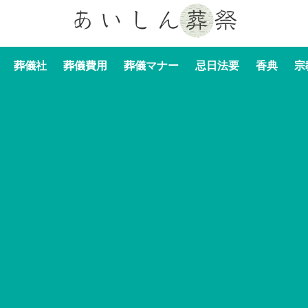
葬儀社
葬儀費用
葬儀マナー
忌日法要
香典
宗