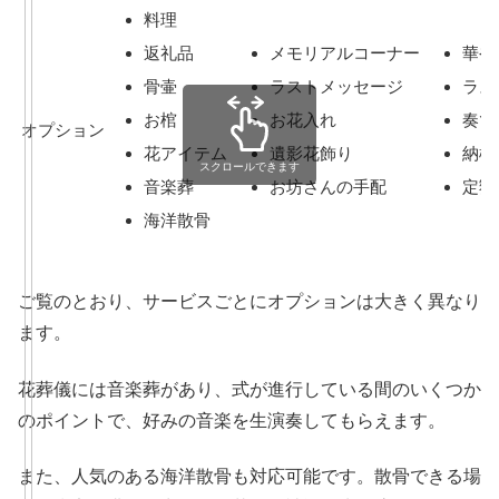
料理
返礼品
メモリアルコーナー
華や
骨壷
ラストメッセージ
ラス
お棺
お花入れ
奏で
オプション
花アイテム
遺影花飾り
納棺
スクロールできます
音楽葬
お坊さんの手配
定額
海洋散骨
ご覧のとおり、サービスごとにオプションは大きく異なり
ます。
花葬儀には音楽葬があり、式が進行している間のいくつか
のポイントで、好みの音楽を生演奏してもらえます。
また、人気のある海洋散骨も対応可能です。散骨できる場