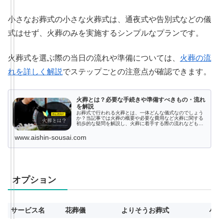
小さなお葬式の小さな火葬式は、通夜式や告別式などの儀
式はせず、火葬のみを実施するシンプルなプランです。
火葬式を選ぶ際の当日の流れや準備については、
火葬の流
れを詳しく解説
でステップごとの注意点が確認できます。
火葬とは？必要な手続きや準備すべきもの・流れ
を解説
お葬式で行われる火葬とは、一体どんな儀式なのでしょう
か？当記事では火葬の概要や必要な費用など火葬に関する
初歩的な疑問を解説し、火葬に着手する際の流れなども説
明しています。お葬式を間近に控えているけれど火葬がど
んなものか分からないとお悩みの方は、ぜひ当記事から火
www.aishin-sousai.com
葬の必要性を見出してください。
オプション
サービス名
花葬儀
よりそうお葬式
小