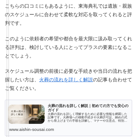
こちらの口コミにもあるように、東海典礼では遺族・親族
のスケジュールに合わせて柔軟な対応を取ってくれると評
判です。
このように依頼者の希望や都合を最大限に汲み取ってくれ
る評判は、検討している人にとってプラスの要素になるこ
とでしょう。
スケジュール調整の前後に必要な手続きや当日の流れを把
握したい方は、
火葬の流れを詳しく解説
の記事も合わせて
ご覧ください。
火葬の流れを詳しく解説｜初めての方でも安心の
ガイド
火葬の流れを詳しく理解するために必要な情報を網羅した
記事です。火葬場への移動手続きや火葬許可証、納めの式
から骨上げまでの手順を詳解し、マナーや注意点、特別な
火葬形式に関しても解説。火葬とは何か、その目的や文化
的背景も学べます。正しい情報で不安を解消し、心の準備
www.aishin-sousai.com
を整えましょう。