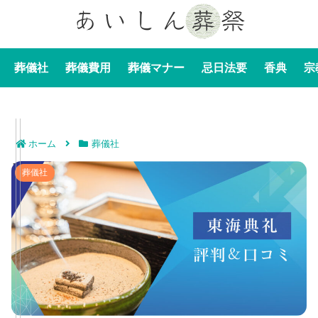
葬儀社
葬儀費用
葬儀マナー
忌日法要
香典
宗
ホーム
葬儀社
東海典礼の評判＆口コミ｜東三河地域に対応する高評価
葬儀社
の葬儀社