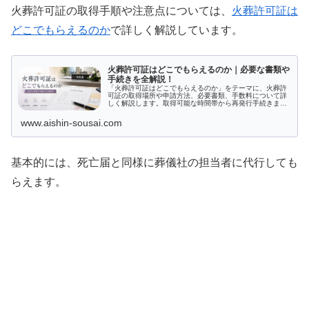
火葬許可証の取得手順や注意点については、
火葬許可証は
どこでもらえるのか
で詳しく解説しています。
火葬許可証はどこでもらえるのか｜必要な書類や
手続きを全解説！
「火葬許可証はどこでもらえるのか」をテーマに、火葬許
可証の取得場所や申請方法、必要書類、手数料について詳
しく解説します。取得可能な時間帯から再発行手続きま
で、火葬許可証に関するすべての情報を網羅。火葬や納骨
時に不可欠なこの許可証の重要性も理解でき、安心して手
www.aishin-sousai.com
続きを進められます。どういった場合にどのような手続き
が必要か、疑問を解消しましょう。
基本的には、死亡届と同様に葬儀社の担当者に代行しても
らえます。