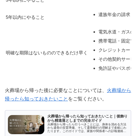
遺族年金の請求
5年以内にやること
電気水道・ガスの
携帯電話・固定電
クレジットカード
明確な期限はないもののできるだけ早く
その他契約サービ
免許証やパスポー
火葬場から帰った後に必要なことについては、
火葬場から
帰ったら知っておきたいこと
をご覧ください。
火葬場から帰ったら知っておきたいこと｜後飾り
から精進落としまでの完全ガイド
火葬場から帰ったら行うべきことには、身体を清める方法
から遺骨の安置準備、そして還骨勤行の理解まで多岐にわ
たります。このガイドでは、家族や関係者への訃報連絡の
ポイントや後飾り祭壇の設置方法、初七日法要と精進落と