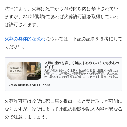
法律により、火葬は死亡から24時間以内は禁止されてい
ますが、24時間以降であれば火葬許可証を取得していれ
ば許可されます。
火葬の具体的な流れ
については、下記の記事を参考にして
ください。
火葬の流れを詳しく解説｜初めての方でも安心の
ガイド
火葬の流れを詳しく理解するために必要な情報を網羅した
記事です。火葬場への移動手続きや火葬許可証、納めの式
から骨上げまでの手順を詳解し、マナーや注意点、特別な
火葬形式に関しても解説。火葬とは何か、その目的や文化
的背景も学べます。正しい情報で不安を解消し、心の準備
www.aishin-sousai.com
を整えましょう。
火葬許可証は役所に死亡届を提出すると受け取りが可能に
なりますが、役所によって用紙の形態や記入内容が異なる
ので注意しましょう。