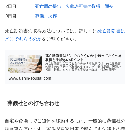
2日目
死亡届の提出、火葬許可書の取得、通夜
3日目
葬儀、火葬
死亡診断書の取得方法については、詳しくは
死亡診断書は
どこでもらうのか
をご覧ください。
死亡診断書はどこでもらうのか｜知っておくべき
取得と手続きのポイント
死亡診断書はどこでもらうのか？本記事では、死亡診断書
の基本的な理解から取得のタイミング、発行場所、医師の
役割、取得にかかる費用や手続きの詳細、保存の重要性、
さらにはトラブル回避策まで幅広く解説します。適切な手
続きを知り、スムーズに対応できるようにしましょう。
www.aishin-sousai.com
葬儀社との打ち合わせ
自宅や斎場までご遺体を移動するには、一般的に葬儀社の
寝台車を使います。家族が自家用車で運んでも法律上の問