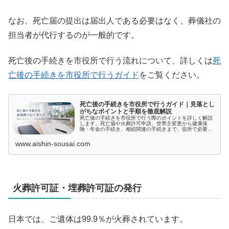
なお、死亡届の提出は届出人である必要はなく、葬儀社の
担当者が代行するのが一般的です。
死亡後の手続きを市役所で行う流れについて、詳しくは
死
亡後の手続きを市役所で行うガイド
をご覧ください。
死亡後の手続きを市役所で行うガイド｜見落とし
がちなポイントと手順を徹底解説
死亡後の手続きを市役所で行う際のポイントを詳しく解説
します。死亡届や火葬許可申請、世帯主変更から健康保
険・年金の手続き、相続関連の手続きまで、役所で必要と
なる多岐にわたる手続きを網羅。各種証明書や料金変更な
ども含まれていますので、大切な手続きをスムーズに進め
www.aishin-sousai.com
るためのガイドとしてぜひご活用ください。
火葬許可証・埋葬許可証の発行
日本では、ご遺体は99.9％が火葬されています。