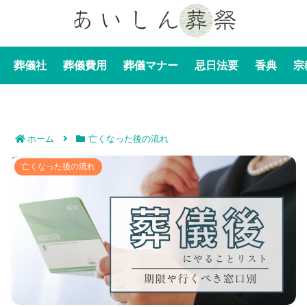
葬儀社
葬儀費用
葬儀マナー
忌日法要
香典
宗
ホーム
亡くなった後の流れ
葬儀後にやることリストや手続き一覧表｜期限や行くべ
亡くなった後の流れ
き窓口別に解説