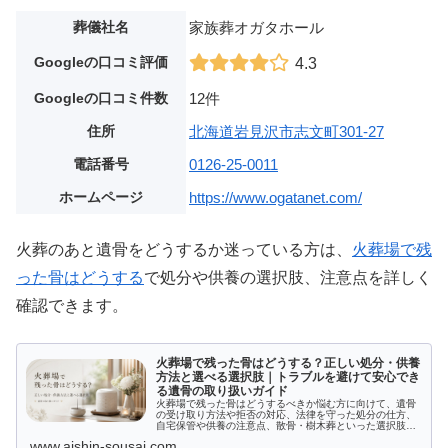
葬儀社名
家族葬オガタホール
Googleの口コミ評価
4.3
Googleの口コミ件数
12件
住所
北海道岩見沢市志文町301-27
電話番号
0126-25-0011
ホームページ
https://www.ogatanet.com/
火葬のあと遺骨をどうするか迷っている方は、
火葬場で残
った骨はどうする
で処分や供養の選択肢、注意点を詳しく
確認できます。
火葬場で残った骨はどうする？正しい処分・供養
方法と選べる選択肢｜トラブルを避けて安心でき
る遺骨の取り扱いガイド
火葬場で残った骨はどうするべきか悩む方に向けて、遺骨
の受け取り方法や拒否の対応、法律を守った処分の仕方、
自宅保管や供養の注意点、散骨・樹木葬といった選択肢ま
で詳しく解説します。適切な対応で心穏やかな供養をしま
www.aishin-sousai.com
しょう。