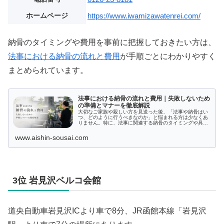
ホームページ
https://www.iwamizawatenrei.com/
納骨のタイミングや費用を事前に把握しておきたい方は、
法事における納骨の流れと費用
が手順ごとにわかりやすく
まとめられています。
法事における納骨の流れと費用｜失敗しないため
の準備とマナーを徹底解説
大切なご家族や親しい方を見送った後、「法事や納骨はい
つ、どのように行うべきなのか」と悩まれる方は少なくあ
りません。特に、法事に関連する納骨のタイミングや具体
的な流れ、マナーや費用について不安を抱く方も多いでし
ょう。この記事では、法事と納骨の...
www.aishin-sousai.com
3位 岩見沢ベルコ会館
道央自動車岩見沢ICより車で8分、JR函館本線「岩見沢