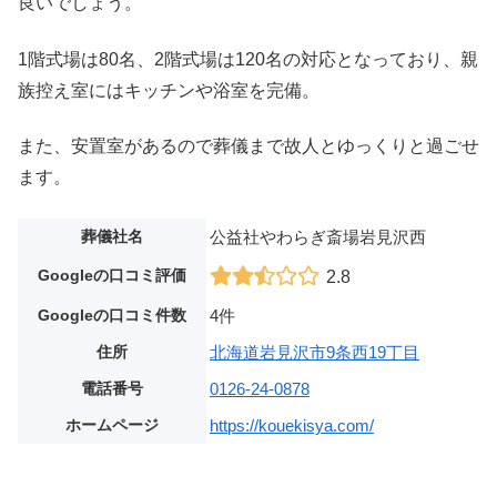
良いでしょう。
1階式場は80名、2階式場は120名の対応となっており、親
族控え室にはキッチンや浴室を完備。
また、安置室があるので葬儀まで故人とゆっくりと過ごせ
ます。
葬儀社名
公益社やわらぎ斎場岩見沢西
Googleの口コミ評価
2.8
Googleの口コミ件数
4件
住所
北海道岩見沢市9条西19丁目
電話番号
0126-24-0878
ホームページ
https://kouekisya.com/