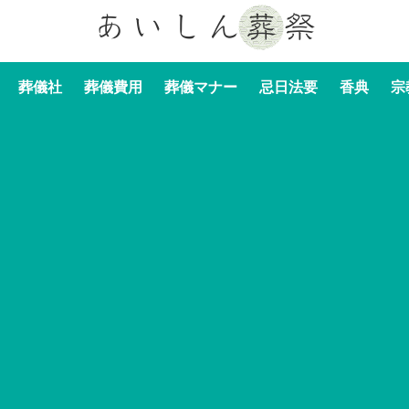
葬儀社
葬儀費用
葬儀マナー
忌日法要
香典
宗