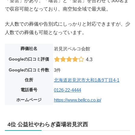
「望雲」があり、「瑞雲」と「望雲」を合わせて500名ま
で収容可能となっており、南空知全域で最大級。
大人数での葬儀や告別式にしっかりと対応できますが、少
人数での葬儀も可能となっています。
葬儀社名
岩見沢ベルコ会館
Googleの口コミ評価
4.3
Googleの口コミ件数
3件
住所
北海道岩見沢市大和1条9丁目4-1
電話番号
0126-22-4444
ホームページ
https://www.bellco.co.jp/
4位 公益社やわらぎ斎場岩見沢西