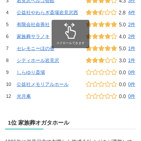
3
岩見沢ベルコ会館
4.3
3件
4
公益社やわらぎ斎場岩見沢西
2.8
4件
5
有限会社命善社
5.0
2件
6
家族葬サラノキ
4.0
2件
スクロールできます
7
セレモニーほの香
5.0
1件
8
シティホール岩見沢
3.0
1件
9
しらゆり斎場
0.0
0件
10
公益社メモリアルホール
0.0
0件
12
光月庵
0.0
0件
1位 家族葬オガタホール