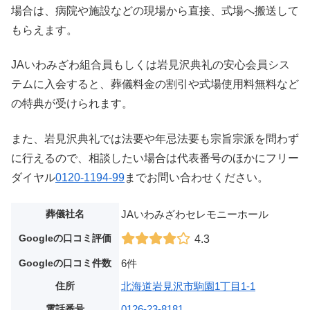
場合は、病院や施設などの現場から直接、式場へ搬送して
もらえます。
JAいわみざわ組合員もしくは岩見沢典礼の安心会員シス
テムに入会すると、葬儀料金の割引や式場使用料無料など
の特典が受けられます。
また、岩見沢典礼では法要や年忌法要も宗旨宗派を問わず
に行えるので、相談したい場合は代表番号のほかにフリー
ダイヤル
0120-1194-99
までお問い合わせください。
葬儀社名
JAいわみざわセレモニーホール
Googleの口コミ評価
4.3
Googleの口コミ件数
6件
住所
北海道岩見沢市駒園1丁目1-1
電話番号
0126-23-8181