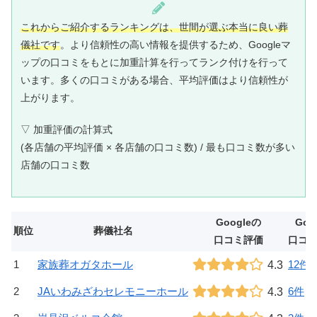
これからご紹介するランキングは、世間が選ぶ本当に良い葬
儀社です
。より信頼性の高い情報を提供するため、Googleマ
ップの口コミをもとに加重計算を行ってランク付けを行って
います。多くの口コミがある場合、平均評価はより信頼性が
上がります。
▽ 加重評価の計算式
(各店舗の平均評価 × 各店舗の口コミ数) / 最も口コミ数が多い
店舗の口コミ数
Googleの
Goo
順位
葬儀社名
口コミ評価
口コ
1
家族葬オガタホール
4.3
12件
2
JAいわみざわセレモニーホール
4.3
6件