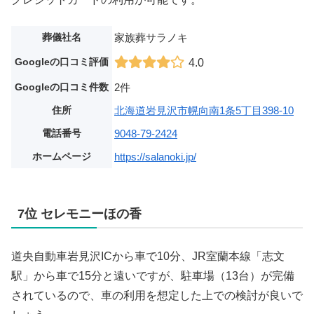
葬儀社名
家族葬サラノキ
Googleの口コミ評価
4.0
Googleの口コミ件数
2件
住所
北海道岩見沢市幌向南1条5丁目398-10
電話番号
9048-79-2424
ホームページ
https://salanoki.jp/
7位 セレモニーほの香
道央自動車岩見沢ICから車で10分、JR室蘭本線「志文
駅」から車で15分と遠いですが、駐車場（13台）が完備
されているので、車の利用を想定した上での検討が良いで