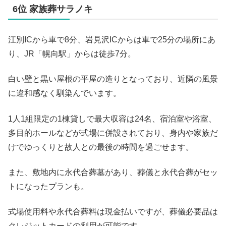
6位 家族葬サラノキ
江別ICから車で8分、岩見沢ICからは車で25分の場所にあ
り、JR「幌向駅」からは徒歩7分。
白い壁と黒い屋根の平屋の造りとなっており、近隣の風景
に違和感なく馴染んでいます。
1人1組限定の1棟貸しで最大収容は24名、宿泊室や浴室、
多目的ホールなどが式場に併設されており、身内や家族だ
けでゆっくりと故人との最後の時間を過ごせます。
また、敷地内に永代合葬墓があり、葬儀と永代合葬がセッ
トになったプランも。
式場使用料や永代合葬料は現金払いですが、葬儀必要品は
クレジットカードの利用が可能です。