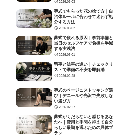
2026.03.03
葬式でもらった花の捨て方｜自
治体ルールに合わせて迷わず処
分する方法
2026.03.02
葬式で疲れる原因｜事前準備と
当日のセルフケアで負担を半減
する実践法
2026.03.01
弔事と法事の違い｜チェックリ
ストで準備の不安を即解消
2026.02.28
葬式のベージュストッキング選
び｜デニールや光沢で失敗しな
い選び方
2026.02.27
葬式がくだらないと感じるあな
たへ｜費用と手間を抑えて自分
らしい最期を選ぶための具体プ
ラン