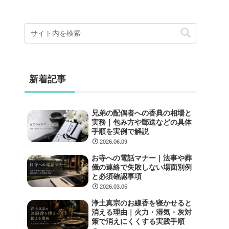
新着記事
兄弟の配偶者への香典の相場と
実務｜包み方や郵送などの具体
手順を実例で解説
2026.06.09
お寺への電話マナー｜法事や葬
儀の連絡で失敗しない場面別例
と必須確認事項
2026.03.05
浄土真宗のお線香を寝かせると
消える理由｜火力・湿気・灰対
策で消えにくくする実践手順