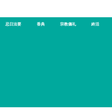
忌日法要
香典
宗教儀礼
終活