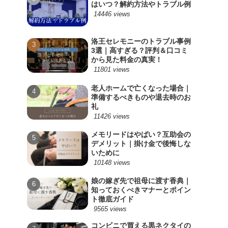
はいつ？解約方法やトラブル例
14446 views
洛王セレモニーのトラブル事例
3選｜高すぎる？評判＆口コミ
から見た料金の真実！
11801 views
老人ホームで亡くなった場合｜
準備するべきものや退去時のお
礼
11426 views
メモリードはやばい？互助会の
デメリット｜掛け金で後悔しな
いために
10148 views
娘の嫁ぎ先で祖母に渡す香典｜
知っておくべきマナーとポイン
ト徹底ガイド
9565 views
コンビニで買える黒ネクタイの