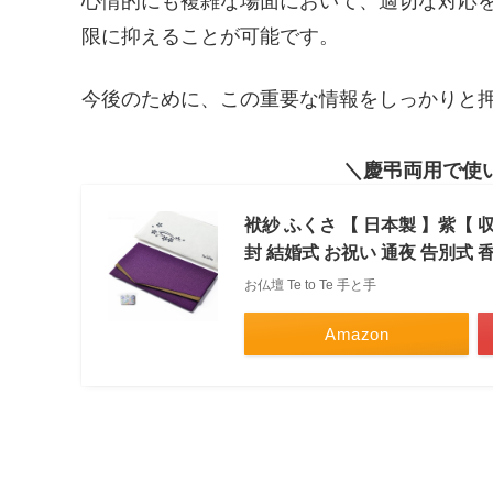
心情的にも複雑な場面において、適切な対応
限に抑えることが可能です。
今後のために、この重要な情報をしっかりと
慶弔両用で使
袱紗 ふくさ 【 日本製 】紫【 
封 結婚式 お祝い 通夜 告別式 
お仏壇 Te to Te 手と手
Amazon