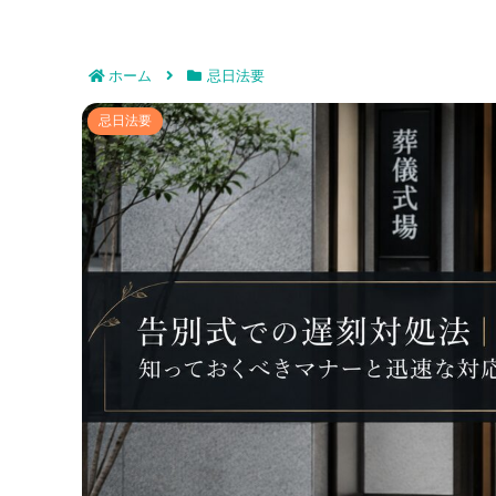
ホーム
忌日法要
告別式での遅刻対処法｜知っ
忌日法要