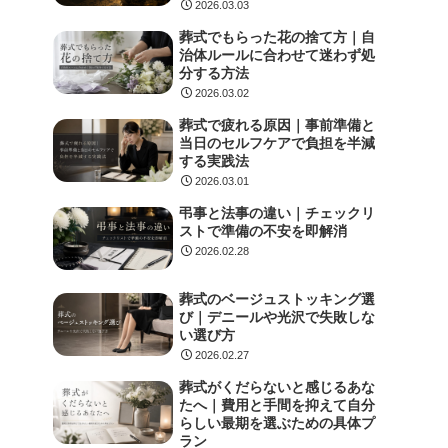
2026.03.03
葬式でもらった花の捨て方｜自
治体ルールに合わせて迷わず処
分する方法
2026.03.02
葬式で疲れる原因｜事前準備と
当日のセルフケアで負担を半減
する実践法
2026.03.01
弔事と法事の違い｜チェックリ
ストで準備の不安を即解消
2026.02.28
葬式のベージュストッキング選
び｜デニールや光沢で失敗しな
い選び方
2026.02.27
葬式がくだらないと感じるあな
たへ｜費用と手間を抑えて自分
らしい最期を選ぶための具体プ
ラン