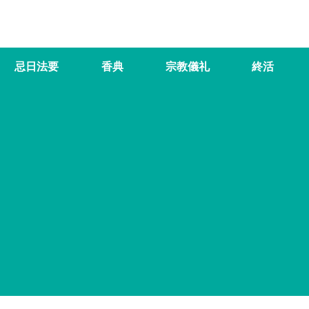
忌日法要
香典
宗教儀礼
終活