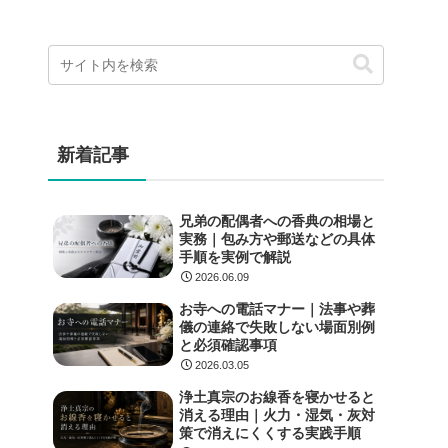
新着記事
兄弟の配偶者への香典の相場と
実務｜包み方や郵送などの具体
手順を実例で解説
2026.06.09
お寺への電話マナー｜法事や葬
儀の連絡で失敗しない場面別例
と必須確認事項
2026.03.05
浄土真宗のお線香を寝かせると
消える理由｜火力・湿気・灰対
策で消えにくくする実践手順