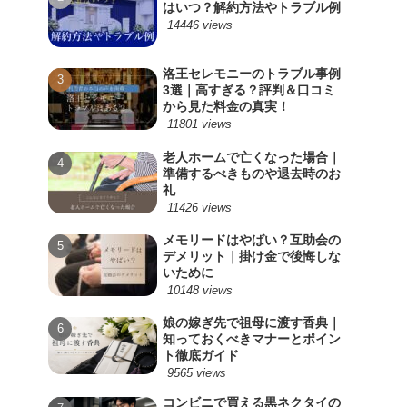
はいつ？解約方法やトラブル例
14446 views
洛王セレモニーのトラブル事例
3選｜高すぎる？評判＆口コミ
から見た料金の真実！
11801 views
老人ホームで亡くなった場合｜
準備するべきものや退去時のお
礼
11426 views
メモリードはやばい？互助会の
デメリット｜掛け金で後悔しな
いために
10148 views
娘の嫁ぎ先で祖母に渡す香典｜
知っておくべきマナーとポイン
ト徹底ガイド
9565 views
コンビニで買える黒ネクタイの