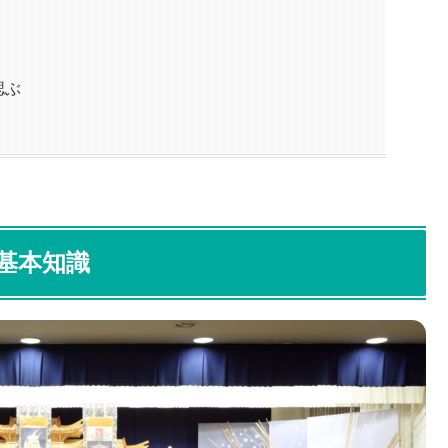
偲ぶ
基本知識