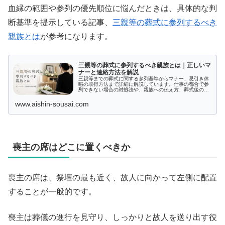
血縁の範囲や参列の優先順位に悩んだときは、具体的な判
断基準を提示している記事、
三親等の葬式に参列するべき
親族とは
が参考になります。
三親等の葬式に参列するべき親族とは｜正しいマ
ナーと連絡方法を解説
三親等までの葬式に関する参列基準からマナー、忌引き休
暇の取得方法まで詳細に解説しています。仕事の都合で参
列できない場合の対処法や、親族への伝え方、葬式後の関
係維持に関するポイントについても触れ、加えて、案内状
の書き方や香典返しの選び方もサポート。忙しいあなたも
www.aishin-sousai.com
安心のガイドです。
喪主の席はどこに置くべきか
喪主の席は、祭壇の最も近く、故人に向かって左側に配置
することが一般的です。
喪主は葬儀の進行を見守り、しっかりと故人を送り出す役