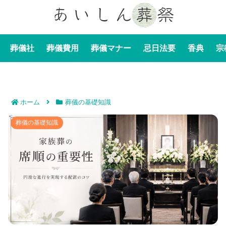
葬儀社
葬儀費用
葬儀マナー
忌日法要
香典
宗
ホーム
葬儀の基礎知識
葬儀における家族葬の席順の重要性｜円滑な進行を実現
葬儀の基礎知識
する配置のコツ