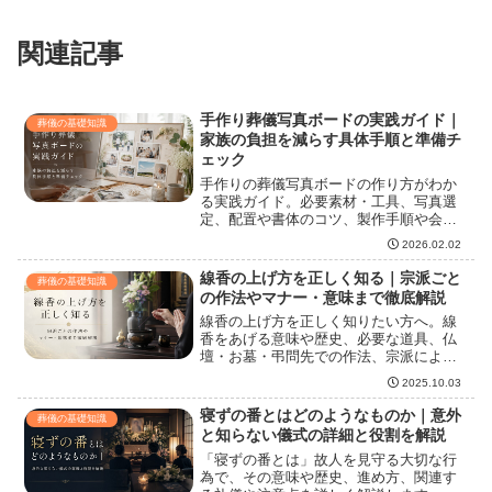
関連記事
手作り葬儀写真ボードの実践ガイド｜
葬儀の基礎知識
家族の負担を減らす具体手順と準備チ
ェック
手作りの葬儀写真ボードの作り方がわか
る実践ガイド。必要素材・工具、写真選
定、配置や書体のコツ、製作手順や会場
設置、搬入・保管の注意点まで丁寧に解
2026.02.02
説。シンプル型〜コラージュ・立体・デ
ジタル連動型別のデザイン例、家族で進
線香の上げ方を正しく知る｜宗派ごと
葬儀の基礎知識
める収集フローや締切のテンプレ付きで
の作法やマナー・意味まで徹底解説
負担を減らします。搬入チェックリスト
線香の上げ方を正しく知りたい方へ。線
と短時間でできる工夫も紹介。
香をあげる意味や歴史、必要な道具、仏
壇・お墓・弔問先での作法、宗派による
違いまで、線香の上げ方に関する基本か
2025.10.03
らマナーまでを丁寧に解説します。初め
てでも安心して故人を偲ぶためのポイン
寝ずの番とはどのようなものか｜意外
葬儀の基礎知識
トが分かります。
と知らない儀式の詳細と役割を解説
「寝ずの番とは」故人を見守る大切な行
為で、その意味や歴史、進め方、関連す