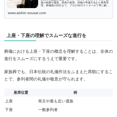
族の範囲や服装、香典の相場、供物の準備方法から香典管
理、葬儀後の対応まで、プロのSEOライターが丁寧に解
説。親族として葬儀に臨む際の役割と責任を把握し、不安
なく敬意を表せます。この記事で正しいマナーを学び、失
www.aishin-sousai.com
礼のないふるまいで故人とご遺族をしっかりとサポートし
ましょう。
上座・下座の理解でスムーズな進行を
葬儀における上座・下座の概念を理解することは、全体の
進行をスムーズにするうえで重要です。
家族葬でも、日本伝統の礼儀作法をふまえた席順にするこ
とで、参列者間の礼儀や敬意が守られます。
座席位置
例
上座
喪主や最も近い遺族
下座
一般参列者