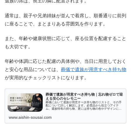
遺族の席は、喪主の隣に配置されます。
通常は、親子や兄弟姉妹が並んで着席し、順番通りに前列
に座ることで、まとまりある雰囲気を作ります。
また、年齢や健康状態に応じて、座る位置を配慮すること
も大切です。
年齢や体調に応じた配慮の具体例や、当日に用意しておく
と安心な用品については、
葬儀で遺族が用意すべき持ち物
が実用的なチェックリストになります。
葬儀で遺族が用意すべき持ち物｜忘れ物ゼロで迎
える安心のセレモニー
葬儀において遺族が用意すべき持ち物のリストと、その手
配について詳しく解説します。必需品から役立つアイテ
ム、遺族特有の持ち物、更には持ち物の色やデザインに関
するマナーまで、知っておくべき情報を網羅。予想外の事
態にも対応できる具体的なアドバイスを提供し、葬儀の準
www.aishin-sousai.com
備をサポートします。