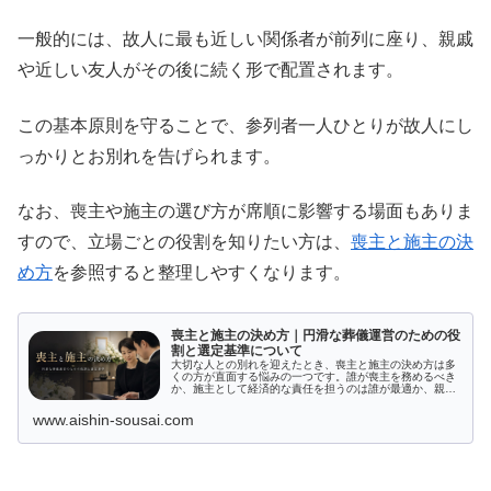
一般的には、故人に最も近しい関係者が前列に座り、親戚
や近しい友人がその後に続く形で配置されます。
この基本原則を守ることで、参列者一人ひとりが故人にし
っかりとお別れを告げられます。
なお、喪主や施主の選び方が席順に影響する場面もありま
すので、立場ごとの役割を知りたい方は、
喪主と施主の決
め方
を参照すると整理しやすくなります。
喪主と施主の決め方｜円滑な葬儀運営のための役
割と選定基準について
大切な人との別れを迎えたとき、喪主と施主の決め方は多
くの方が直面する悩みの一つです。誰が喪主を務めるべき
か、施主として経済的な責任を担うのは誰が最適か、親族
間での話し合いや故人の意志をどのように反映するか、頭
を悩ませる場面が少なくありません...
www.aishin-sousai.com