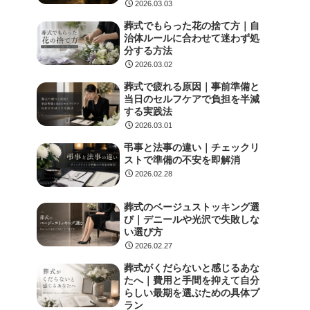
2026.03.03
葬式でもらった花の捨て方｜自
治体ルールに合わせて迷わず処
分する方法
2026.03.02
葬式で疲れる原因｜事前準備と
当日のセルフケアで負担を半減
する実践法
2026.03.01
弔事と法事の違い｜チェックリ
ストで準備の不安を即解消
2026.02.28
葬式のベージュストッキング選
び｜デニールや光沢で失敗しな
い選び方
2026.02.27
葬式がくだらないと感じるあな
たへ｜費用と手間を抑えて自分
らしい最期を選ぶための具体プ
ラン