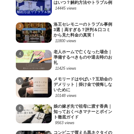
はいつ？解約方法やトラブル例
14445 views
洛王セレモニーのトラブル事例
3選｜高すぎる？評判＆口コミ
から見た料金の真実！
11800 views
老人ホームで亡くなった場合｜
準備するべきものや退去時のお
礼
11425 views
メモリードはやばい？互助会の
デメリット｜掛け金で後悔しな
いために
10148 views
娘の嫁ぎ先で祖母に渡す香典｜
知っておくべきマナーとポイン
ト徹底ガイド
9563 views
コンビニで買える黒ネクタイの