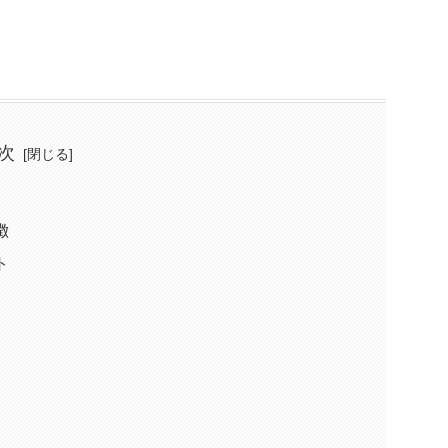
次
徴
ト