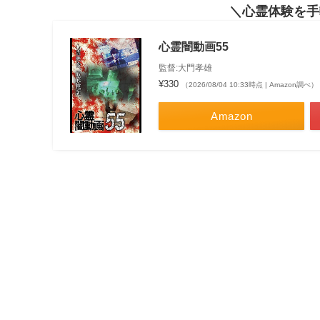
心霊体験を手
心霊闇動画55
監督:大門孝雄
¥330
（2026/08/04 10:33時点 | Amazon調べ）
Amazon