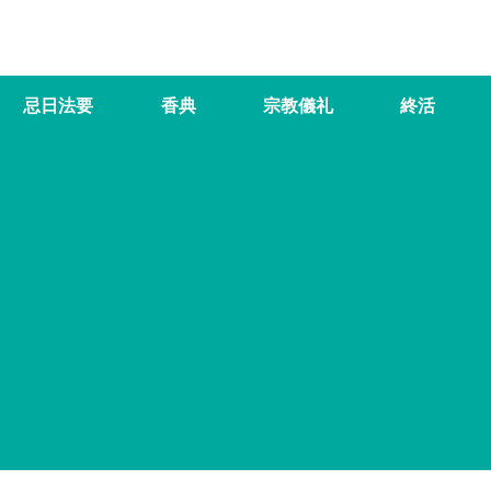
忌日法要
香典
宗教儀礼
終活