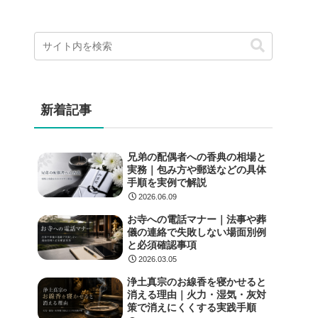
新着記事
兄弟の配偶者への香典の相場と
実務｜包み方や郵送などの具体
手順を実例で解説
2026.06.09
お寺への電話マナー｜法事や葬
儀の連絡で失敗しない場面別例
と必須確認事項
2026.03.05
浄土真宗のお線香を寝かせると
消える理由｜火力・湿気・灰対
策で消えにくくする実践手順