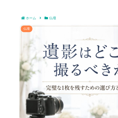
ホーム
仏壇
遺影はどこで撮るべきか｜完璧
仏壇