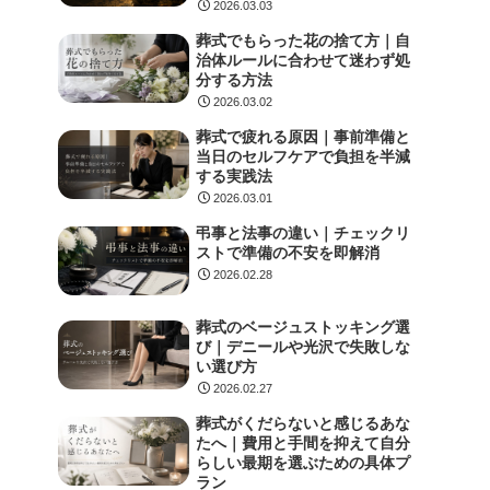
2026.03.03
葬式でもらった花の捨て方｜自
治体ルールに合わせて迷わず処
分する方法
2026.03.02
葬式で疲れる原因｜事前準備と
当日のセルフケアで負担を半減
する実践法
2026.03.01
弔事と法事の違い｜チェックリ
ストで準備の不安を即解消
2026.02.28
葬式のベージュストッキング選
び｜デニールや光沢で失敗しな
い選び方
2026.02.27
葬式がくだらないと感じるあな
たへ｜費用と手間を抑えて自分
らしい最期を選ぶための具体プ
ラン