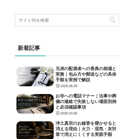
新着記事
兄弟の配偶者への香典の相場と
実務｜包み方や郵送などの具体
手順を実例で解説
2026.06.09
お寺への電話マナー｜法事や葬
儀の連絡で失敗しない場面別例
と必須確認事項
2026.03.05
浄土真宗のお線香を寝かせると
消える理由｜火力・湿気・灰対
策で消えにくくする実践手順