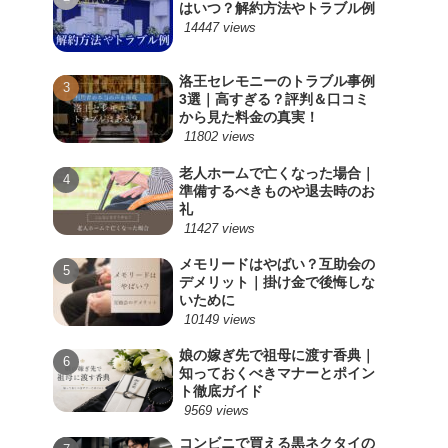
はいつ？解約方法やトラブル例
14447 views
洛王セレモニーのトラブル事例
3選｜高すぎる？評判＆口コミ
から見た料金の真実！
11802 views
老人ホームで亡くなった場合｜
準備するべきものや退去時のお
礼
11427 views
メモリードはやばい？互助会の
デメリット｜掛け金で後悔しな
いために
10149 views
娘の嫁ぎ先で祖母に渡す香典｜
知っておくべきマナーとポイン
ト徹底ガイド
9569 views
コンビニで買える黒ネクタイの