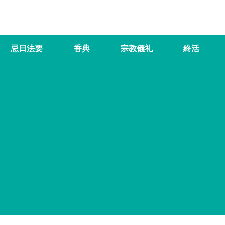
忌日法要
香典
宗教儀礼
終活