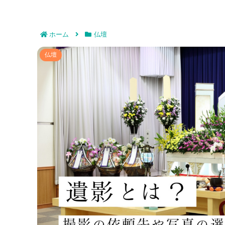
ホーム
仏壇
遺影とは？撮影の依頼先や写真
仏壇