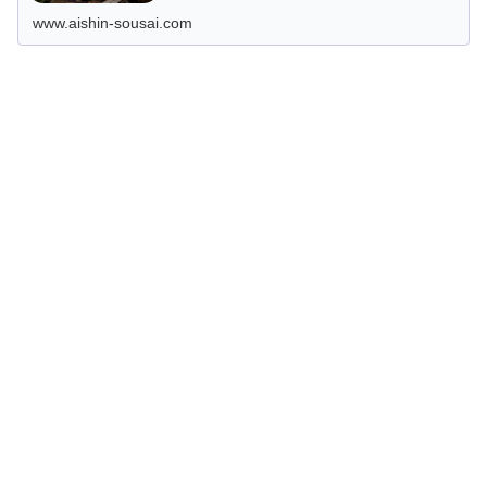
せずその禁忌を破ることが心配されます。この記事では、
仏教的な観点や実際に避けるべき具...
www.aishin-sousai.com