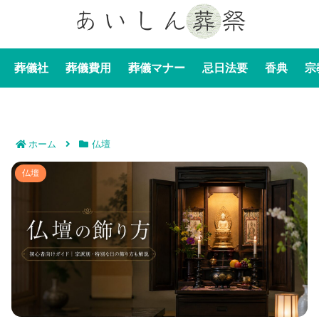
葬儀社
葬儀費用
葬儀マナー
忌日法要
香典
宗
ホーム
仏壇
仏壇の飾り方｜初心者向けガイドで宗派別・特別な日の
仏壇
飾り方も解説！