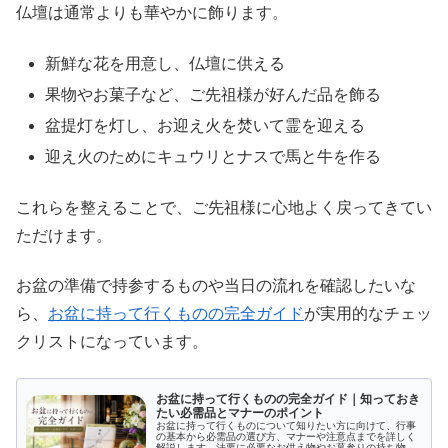
仏壇は通常よりも華やかに飾ります。
新鮮な花を用意し、仏壇に供える
果物やお菓子など、ご先祖様が好んだ品を飾る
盆提灯を灯し、お迎え火を焚いて霊を迎える
迎え火のためにキュウリとナスで馬と牛を作る
これらを整えることで、ご先祖様に心地よく戻ってきてい
ただけます。
お盆の準備で持参するものや当日の流れを確認したいな
ら、
お盆に持って行くものの完全ガイド
が実用的なチェッ
クリストになっています。
お盆に持って行くものの完全ガイド｜知っておき
たい必需品とマナーのポイント
お盆に持って行くものについて知りたい方に向けて、行事
の基本から必需品の選び方、マナーや注意点までを詳しく
解説します。法要に必要なお供え物やお墓参りの持ち物、