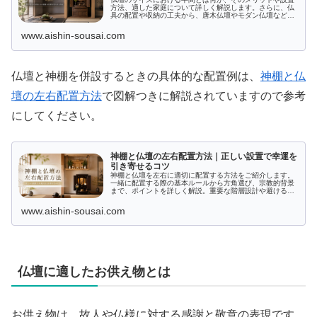
方法、適した家庭について詳しく解説します。さらに、仏
具の配置や収納の工夫から、唐木仏壇やモダン仏壇など種
類別の特徴を比較しながら、半間サイズに最適な仏壇選び
のポイントを提案します。あなたの家庭と宗派に合った仏
www.aishin-sousai.com
壇を見つけるための総合ガイドです。
仏壇と神棚を併設するときの具体的な配置例は、
神棚と仏
壇の左右配置方法
で図解つきに解説されていますので参考
にしてください。
神棚と仏壇の左右配置方法｜正しい設置で幸運を
引き寄せるコツ
神棚と仏壇を左右に適切に配置する方法をご紹介します。
一緒に配置する際の基本ルールから方角選び、宗教的背景
まで、ポイントを詳しく解説。重要な階層設計や避けるべ
き配置に注意し、住まいに和と安心をもたらす正しい神
棚・仏壇の設置方法を学びましょう。正しい配置で心地よ
www.aishin-sousai.com
い空間を実現するためのヒントが満載です。
仏壇に適したお供え物とは
お供え物は、故人や仏様に対する感謝と敬意の表現です。