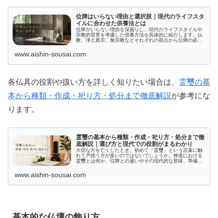
位牌はいらない理由と選択肢｜現代のライフスタ
イルに合わせた供養法とは
位牌がいらない理由を深掘りし、現代のライフスタイルや
宗教的背景を考慮した供養方法を具体的に紹介します。仏
教、浄土真宗、無宗教などそれぞれの視点から位牌の必要
性を検証し、位牌を持たない場合のメリット・デメリット
も詳しく解説。最後に、位牌の処分方法についても触れ、
www.aishin-sousai.com
多様な選択肢を提案します。興味を引く内容をお探しの方
に最適です。
各仏具の役割や扱い方を詳しく知りたい場合は、
霊璽の基
本から種類・作成・祀り方・処分まで徹底解説
が参考にな
ります。
霊璽の基本から種類・作成・祀り方・処分まで徹
底解説｜選び方と現代での役割がまるわかり
大切な方を亡くしたとき、初めて「霊璽」という言葉に触
れて戸惑う方が多いのではないでしょうか。神道における
霊璽とは何か、位牌との違いやその現代的な意味、準備の
タイミングや正しい祀り方など、知っておきたい疑問や不
安は尽きません。この記事では、霊...
www.aishin-sousai.com
基本的な仏壇の飾り方