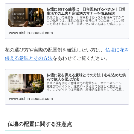
仏壇における線香は一日何回あげるべきか｜日常
生活での工夫と宗派別のマナーを徹底解説
仏壇において線香を一日何回あげるべきかお悩みですか？
この記事では、理想の頻度や日常生活での工夫、忙しい時
にも続けられる方法、宗派ごとの違いを詳しく解説しま
す。また、お線香の歴史的背景や意味に触れつつ、適切な
あげ方や注意点、マナーもご紹介。仏壇へのお参りがより
www.aishin-sousai.com
豊かになる情報が満載です。
花の選び方や実際の配置例を確認したい方は、
仏壇に花を
供える意味とその方法
をあわせてご覧ください。
仏壇に花を供える意味とその方法｜心を込めた供
花で故人を偲ぶ方法
仏壇に花を供える意味やその背景から、マナーやルール、
花選びのポイント、注意すべき点までを詳しく解説しま
す。このガイドでは宗教的・精神的な象徴としての仏花の
役割や歴史、法事や命日、特別な日のお供えに適した花に
ついても触れ、故人を偲ぶ心を表すための最適な方法を助
www.aishin-sousai.com
言します。
仏壇の配置に関する注意点