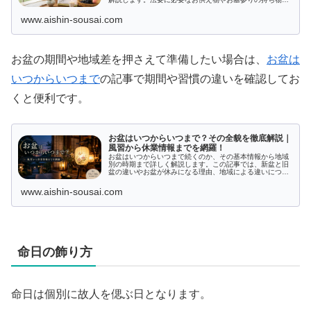
手土産の選び方や熨斗の準備、渡すタイミングなど、多く
の具体的なアドバイスを提供。お盆の礼儀を守りつつ、相
www.aishin-sousai.com
手に喜ばれる選りすぐりのアイテムを知りたい方向けの指
南ガイドです。
お盆の期間や地域差を押さえて準備したい場合は、
お盆は
いつからいつまで
の記事で期間や習慣の違いを確認してお
くと便利です。
お盆はいつからいつまで？その全貌を徹底解説｜
風習から休業情報までを網羅！
お盆はいつからいつまで続くのか、その基本情報から地域
別の時期まで詳しく解説します。この記事では、新盆と旧
盆の違いやお盆が休みになる理由、地域による違いについ
ても触れ、さらに迎え火・送り火や供養の方法といった風
習も紹介。日本文化におけるお盆の意味と企業、公共サー
www.aishin-sousai.com
ビスの休業情報までを総合的に網羅し、あなたの疑問をス
ッキリ解消します。
命日の飾り方
命日は個別に故人を偲ぶ日となります。