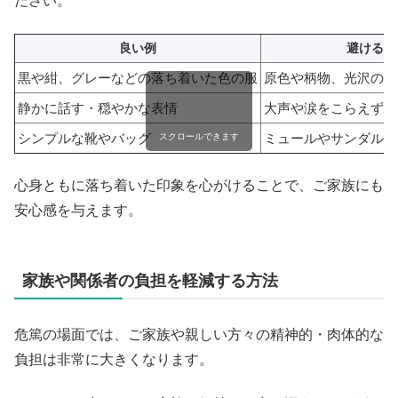
ださい。
良い例
避けるべ
黒や紺、グレーなどの落ち着いた色の服
原色や柄物、光沢のあ
静かに話す・穏やかな表情
大声や涙をこらえず騒
シンプルな靴やバッグ
ミュールやサンダル、
スクロールできます
心身ともに落ち着いた印象を心がけることで、ご家族にも
安心感を与えます。
家族や関係者の負担を軽減する方法
危篤の場面では、ご家族や親しい方々の精神的・肉体的な
負担は非常に大きくなります。