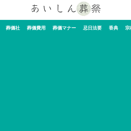
葬儀社
葬儀費用
葬儀マナー
忌日法要
香典
宗