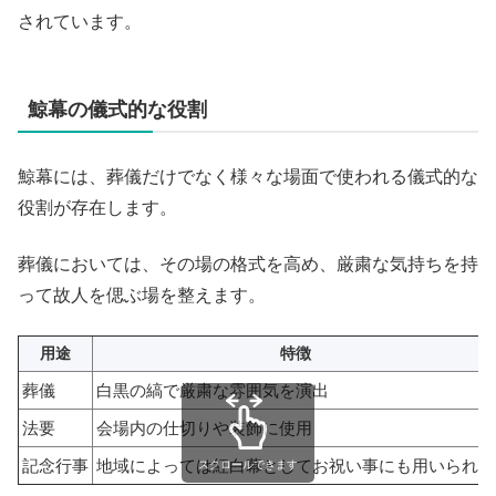
されています。
鯨幕の儀式的な役割
鯨幕には、葬儀だけでなく様々な場面で使われる儀式的な
役割が存在します。
葬儀においては、その場の格式を高め、厳粛な気持ちを持
って故人を偲ぶ場を整えます。
用途
特徴
葬儀
白黒の縞で厳粛な雰囲気を演出
法要
会場内の仕切りや装飾に使用
記念行事
地域によっては紅白幕としてお祝い事にも用いられる
スクロールできます