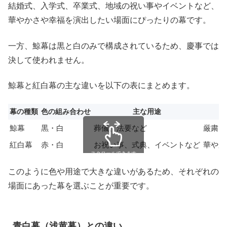
結婚式、入学式、卒業式、地域の祝い事やイベントなど、
華やかさや幸福を演出したい場面にぴったりの幕です。
一方、鯨幕は黒と白のみで構成されているため、慶事では
決して使われません。
鯨幕と紅白幕の主な違いを以下の表にまとめます。
幕の種類
色の組み合わせ
主な用途
鯨幕
黒・白
葬儀、法要など
厳粛、
紅白幕
赤・白
お祝い事、式典、イベントなど
華やか
スクロールできます
このように色や用途で大きな違いがあるため、それぞれの
場面にあった幕を選ぶことが重要です。
青白幕（浅黄幕）との違い