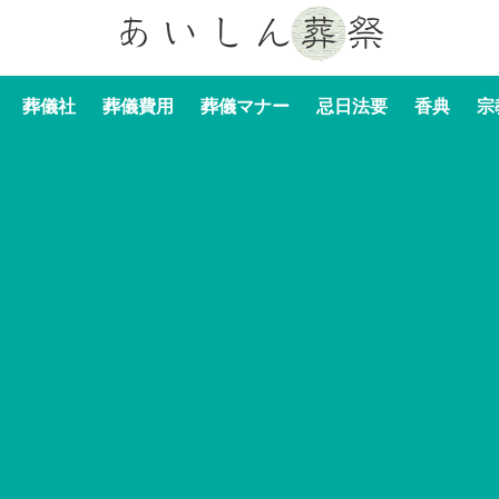
葬儀社
葬儀費用
葬儀マナー
忌日法要
香典
宗