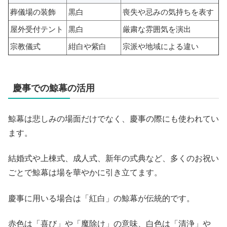
葬儀場の装飾
黒白
喪失や忌みの気持ちを表す
屋外受付テント
黒白
厳粛な雰囲気を演出
宗教儀式
紺白や紫白
宗派や地域による違い
慶事での鯨幕の活用
鯨幕は悲しみの場面だけでなく、慶事の際にも使われてい
ます。
結婚式や上棟式、成人式、新年の式典など、多くのお祝い
ごとで鯨幕は場を華やかに引き立てます。
慶事に用いる場合は「紅白」の鯨幕が伝統的です。
赤色は「喜び」や「魔除け」の意味、白色は「清浄」や