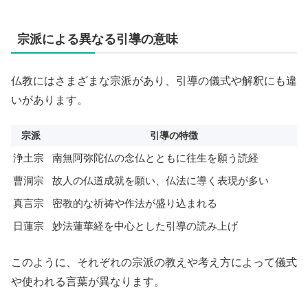
宗派による異なる引導の意味
仏教にはさまざまな宗派があり、引導の儀式や解釈にも違
いがあります。
宗派
引導の特徴
浄土宗
南無阿弥陀仏の念仏とともに往生を願う読経
曹洞宗
故人の仏道成就を願い、仏法に導く表現が多い
真言宗
密教的な祈祷や作法が盛り込まれる
日蓮宗
妙法蓮華経を中心とした引導の読み上げ
このように、それぞれの宗派の教えや考え方によって儀式
や使われる言葉が異なります。