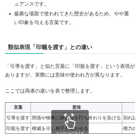
ュアンスです。
厳粛な場面で使われてきた歴史があるため、やや重
い印象を与える言葉です。
類似表現「印籠を渡す」との違い
「引導を渡す」と似た言葉に「印籠を渡す」という表現が
ありますが、実際には意味や使われ方が異なります。
ここでは両者の違いを表で整理します。
言葉
意味
引導を渡す
関係や物事に終止符を打ち終わりを告げる
別れ話
印籠を渡す
権威を示し相手を従わせる
権力の
スクロールできます