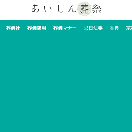
葬儀社
葬儀費用
葬儀マナー
忌日法要
香典
宗