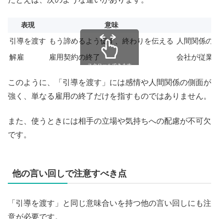
表現
意味
引導を渡す
もう諦めるよう促す、終わりを伝える
人間関係の
解雇
雇用契約の終了
会社が従業
スクロールできます
このように、「引導を渡す」には感情や人間関係の側面が
強く、単なる雇用の終了だけを指すものではありません。
また、使うときには相手の立場や気持ちへの配慮が不可欠
です。
他の言い回しで注意すべき点
「引導を渡す」と同じ意味合いを持つ他の言い回しにも注
意が必要です。