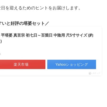
な日を迎えるためのヒントをお届けします。
すいと好評の塔婆セット
卒塔婆 平塔婆 真言宗 初七日～百箇日 中陰用 尺5寸サイズ (約
)
べ）
楽天市場
Yahooショッピング
ポチップ