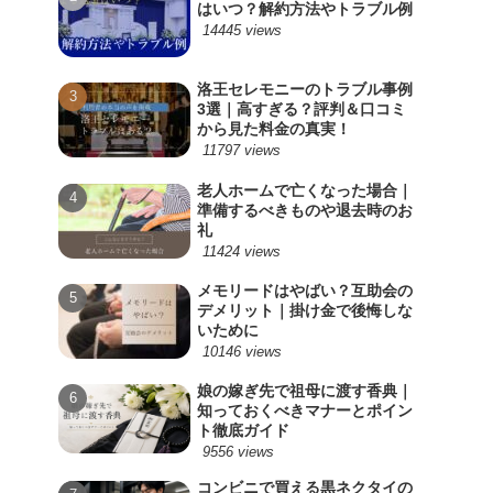
はいつ？解約方法やトラブル例
14445 views
洛王セレモニーのトラブル事例
3選｜高すぎる？評判＆口コミ
から見た料金の真実！
11797 views
老人ホームで亡くなった場合｜
準備するべきものや退去時のお
礼
11424 views
メモリードはやばい？互助会の
デメリット｜掛け金で後悔しな
いために
10146 views
娘の嫁ぎ先で祖母に渡す香典｜
知っておくべきマナーとポイン
ト徹底ガイド
9556 views
コンビニで買える黒ネクタイの