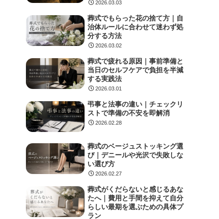
2026.03.03
葬式でもらった花の捨て方｜自
治体ルールに合わせて迷わず処
分する方法
2026.03.02
葬式で疲れる原因｜事前準備と
当日のセルフケアで負担を半減
する実践法
2026.03.01
弔事と法事の違い｜チェックリ
ストで準備の不安を即解消
2026.02.28
葬式のベージュストッキング選
び｜デニールや光沢で失敗しな
い選び方
2026.02.27
葬式がくだらないと感じるあな
たへ｜費用と手間を抑えて自分
らしい最期を選ぶための具体プ
ラン