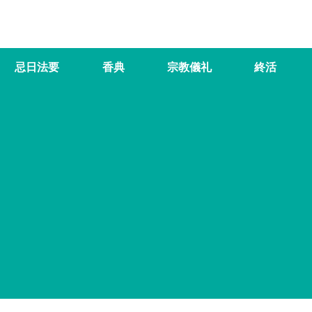
忌日法要
香典
宗教儀礼
終活