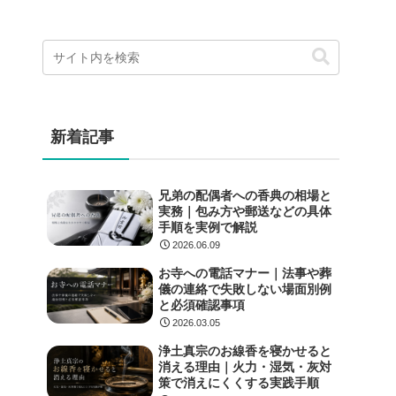
新着記事
兄弟の配偶者への香典の相場と
実務｜包み方や郵送などの具体
手順を実例で解説
2026.06.09
お寺への電話マナー｜法事や葬
儀の連絡で失敗しない場面別例
と必須確認事項
2026.03.05
浄土真宗のお線香を寝かせると
消える理由｜火力・湿気・灰対
策で消えにくくする実践手順