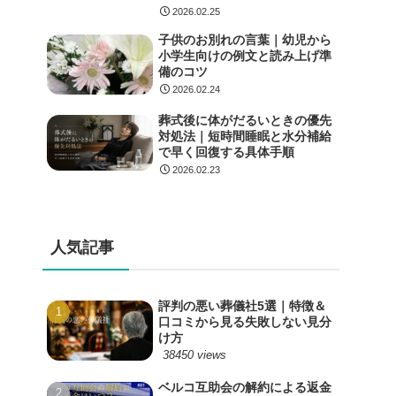
2026.02.25
子供のお別れの言葉｜幼児から
小学生向けの例文と読み上げ準
備のコツ
2026.02.24
葬式後に体がだるいときの優先
対処法｜短時間睡眠と水分補給
で早く回復する具体手順
2026.02.23
人気記事
評判の悪い葬儀社5選｜特徴＆
口コミから見る失敗しない見分
け方
38450 views
ベルコ互助会の解約による返金