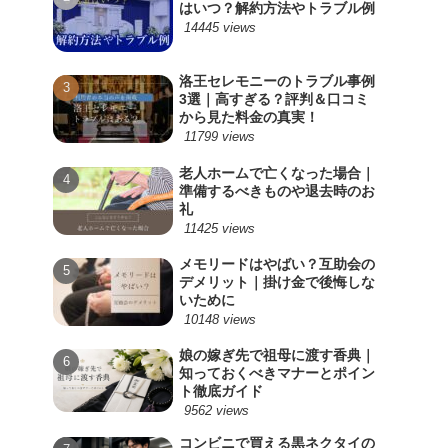
はいつ？解約方法やトラブル例
14445 views
洛王セレモニーのトラブル事例
3選｜高すぎる？評判＆口コミ
から見た料金の真実！
11799 views
老人ホームで亡くなった場合｜
準備するべきものや退去時のお
礼
11425 views
メモリードはやばい？互助会の
デメリット｜掛け金で後悔しな
いために
10148 views
娘の嫁ぎ先で祖母に渡す香典｜
知っておくべきマナーとポイン
ト徹底ガイド
9562 views
コンビニで買える黒ネクタイの