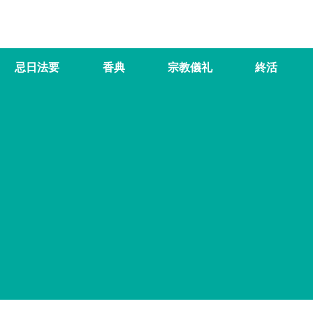
忌日法要
香典
宗教儀礼
終活