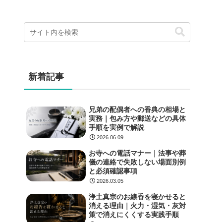
新着記事
兄弟の配偶者への香典の相場と
実務｜包み方や郵送などの具体
手順を実例で解説
2026.06.09
お寺への電話マナー｜法事や葬
儀の連絡で失敗しない場面別例
と必須確認事項
2026.03.05
浄土真宗のお線香を寝かせると
消える理由｜火力・湿気・灰対
策で消えにくくする実践手順