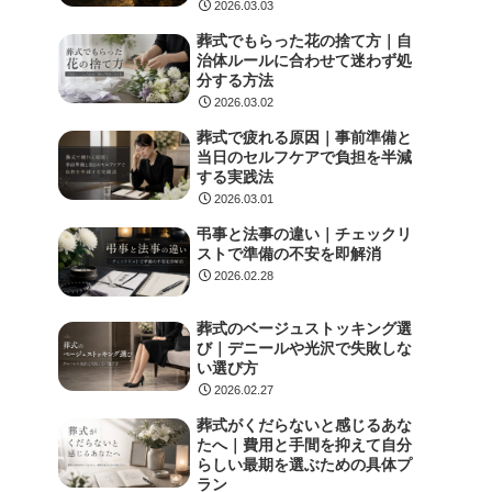
2026.03.03
葬式でもらった花の捨て方｜自
治体ルールに合わせて迷わず処
分する方法
2026.03.02
葬式で疲れる原因｜事前準備と
当日のセルフケアで負担を半減
する実践法
2026.03.01
弔事と法事の違い｜チェックリ
ストで準備の不安を即解消
2026.02.28
葬式のベージュストッキング選
び｜デニールや光沢で失敗しな
い選び方
2026.02.27
葬式がくだらないと感じるあな
たへ｜費用と手間を抑えて自分
らしい最期を選ぶための具体プ
ラン