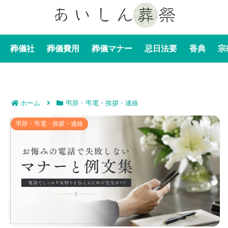
葬儀社
葬儀費用
葬儀マナー
忌日法要
香典
宗
ホーム
弔辞・弔電・挨拶・連絡
お悔みの電話で失敗しないマナーと例文集｜電話でしっ
弔辞・弔電・挨拶・連絡
かり気持ちを伝えるための完全ガイド