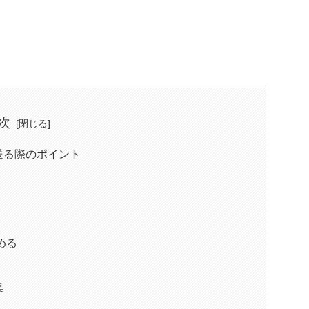
次
送る際のポイント
める
集