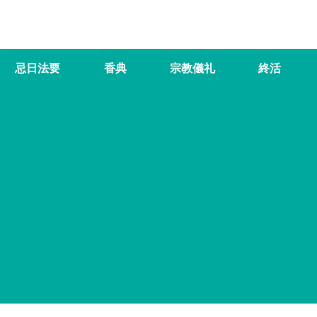
忌日法要
香典
宗教儀礼
終活