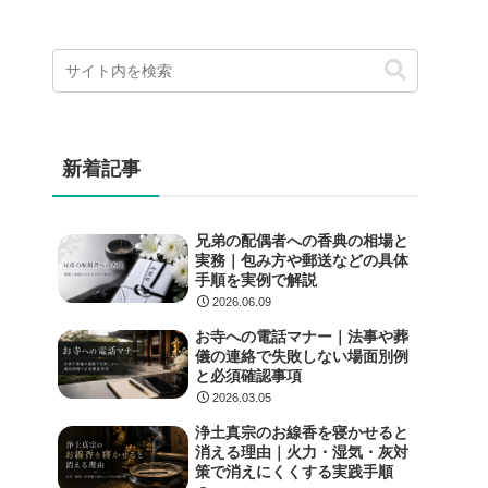
新着記事
兄弟の配偶者への香典の相場と
実務｜包み方や郵送などの具体
手順を実例で解説
2026.06.09
お寺への電話マナー｜法事や葬
儀の連絡で失敗しない場面別例
と必須確認事項
2026.03.05
浄土真宗のお線香を寝かせると
消える理由｜火力・湿気・灰対
策で消えにくくする実践手順