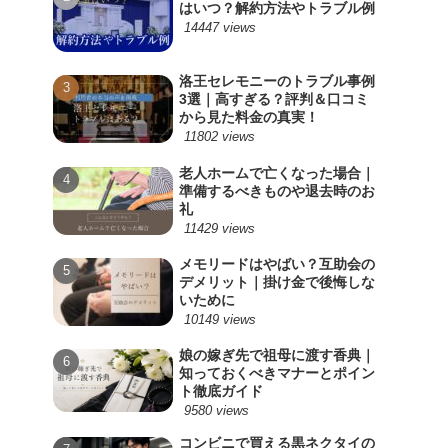
はいつ？解約方法やトラブル例
14447 views
洛王セレモニーのトラブル事例
3選｜高すぎる？評判＆口コミ
から見た料金の真実！
11802 views
老人ホームで亡くなった場合｜
準備するべきものや退去時のお
礼
11429 views
メモリードはやばい？互助会の
デメリット｜掛け金で後悔しな
いために
10149 views
娘の嫁ぎ先で祖母に渡す香典｜
知っておくべきマナーとポイン
ト徹底ガイド
9580 views
コンビニで買える黒ネクタイの