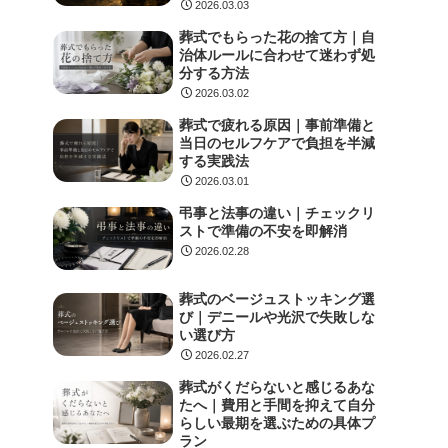
2026.03.03
葬式でもらった花の捨て方｜自
治体ルールに合わせて迷わず処
分する方法
2026.03.02
葬式で疲れる原因｜事前準備と
当日のセルフケアで負担を半減
する実践法
2026.03.01
弔事と法事の違い｜チェックリ
ストで準備の不安を即解消
2026.02.28
葬式のベージュストッキング選
び｜デニールや光沢で失敗しな
い選び方
2026.02.27
葬式がくだらないと感じるあな
たへ｜費用と手間を抑えて自分
らしい最期を選ぶための具体プ
ラン