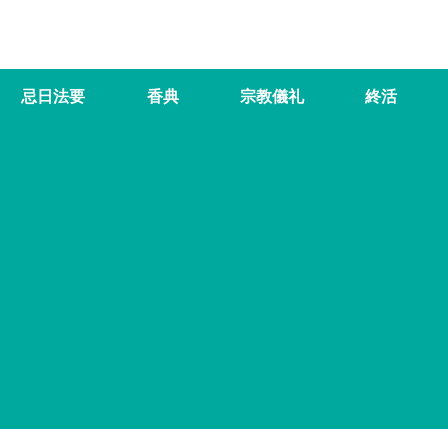
忌日法要
香典
宗教儀礼
終活