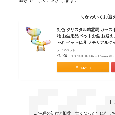
続きで詳しくご紹介します。
かわいくお迎
虹色 クリスタル精霊馬 ガラス 
物 お盆用品 ペットお盆 お迎え 
ゃれ ペット仏具 メモリアルグ
ディアペット
¥3,400
（2026/08/08 02:34時点 | Amazon調
Amazon
目
沖縄の初盆と旧盆：亡くなった年に行う