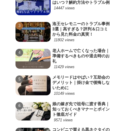
はいつ？解約方法やトラブル例
14447 views
洛王セレモニーのトラブル事例
3選｜高すぎる？評判＆口コミ
から見た料金の真実！
11802 views
老人ホームで亡くなった場合｜
準備するべきものや退去時のお
礼
11429 views
メモリードはやばい？互助会の
デメリット｜掛け金で後悔しな
いために
10149 views
娘の嫁ぎ先で祖母に渡す香典｜
知っておくべきマナーとポイン
ト徹底ガイド
9571 views
コンビニで買える黒ネクタイの