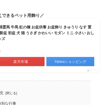
えできるペット用飾り
精霊馬 牛馬 虹の橋 お盆供養 お盆飾り きゅうり なす 置
新盆 初盆 犬 猫 うさぎ かわいい モダン ミニ 小さい おし
ッズ
べ）
楽天市場
Yahooショッピング
ポチップ
次
特別な行事