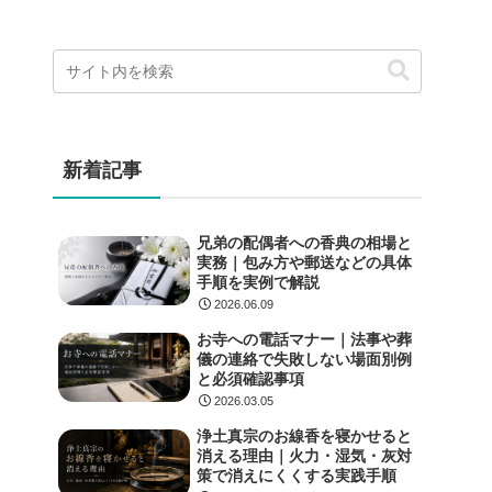
新着記事
兄弟の配偶者への香典の相場と
実務｜包み方や郵送などの具体
手順を実例で解説
2026.06.09
お寺への電話マナー｜法事や葬
儀の連絡で失敗しない場面別例
と必須確認事項
2026.03.05
浄土真宗のお線香を寝かせると
消える理由｜火力・湿気・灰対
策で消えにくくする実践手順