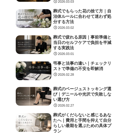
2026.03.03
葬式でもらった花の捨て方｜自
治体ルールに合わせて迷わず処
分する方法
2026.03.02
葬式で疲れる原因｜事前準備と
当日のセルフケアで負担を半減
する実践法
2026.03.01
弔事と法事の違い｜チェックリ
ストで準備の不安を即解消
2026.02.28
葬式のベージュストッキング選
び｜デニールや光沢で失敗しな
い選び方
2026.02.27
葬式がくだらないと感じるあな
たへ｜費用と手間を抑えて自分
らしい最期を選ぶための具体プ
ラン