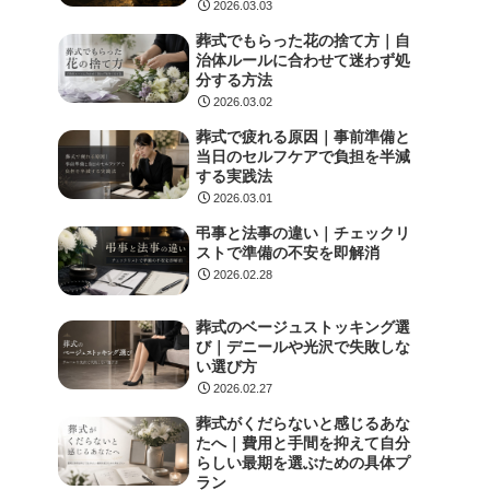
2026.03.03
葬式でもらった花の捨て方｜自
治体ルールに合わせて迷わず処
分する方法
2026.03.02
葬式で疲れる原因｜事前準備と
当日のセルフケアで負担を半減
する実践法
2026.03.01
弔事と法事の違い｜チェックリ
ストで準備の不安を即解消
2026.02.28
葬式のベージュストッキング選
び｜デニールや光沢で失敗しな
い選び方
2026.02.27
葬式がくだらないと感じるあな
たへ｜費用と手間を抑えて自分
らしい最期を選ぶための具体プ
ラン