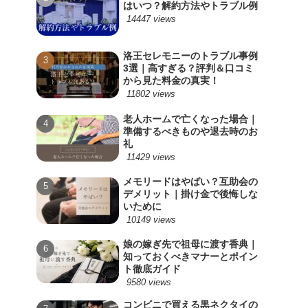
はいつ？解約方法やトラブル例
14447 views
洛王セレモニーのトラブル事例
3選｜高すぎる？評判＆口コミ
から見た料金の真実！
11802 views
老人ホームで亡くなった場合｜
準備するべきものや退去時のお
礼
11429 views
メモリードはやばい？互助会の
デメリット｜掛け金で後悔しな
いために
10149 views
娘の嫁ぎ先で祖母に渡す香典｜
知っておくべきマナーとポイン
ト徹底ガイド
9580 views
コンビニで買える黒ネクタイの