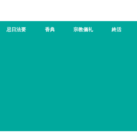
忌日法要
香典
宗教儀礼
終活