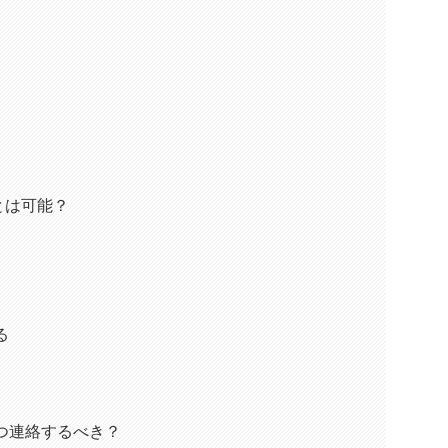
とは可能？
る
つ連絡するべき？