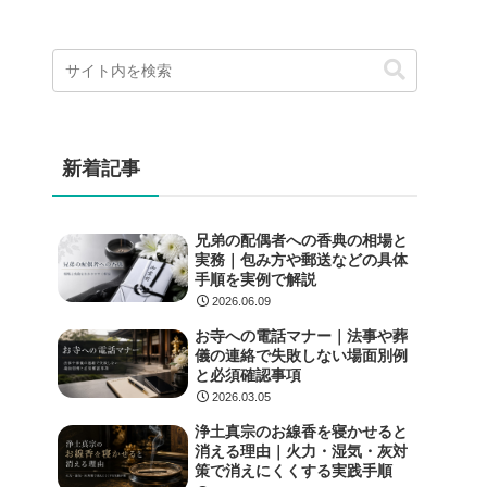
新着記事
兄弟の配偶者への香典の相場と
実務｜包み方や郵送などの具体
手順を実例で解説
2026.06.09
お寺への電話マナー｜法事や葬
儀の連絡で失敗しない場面別例
と必須確認事項
2026.03.05
浄土真宗のお線香を寝かせると
消える理由｜火力・湿気・灰対
策で消えにくくする実践手順