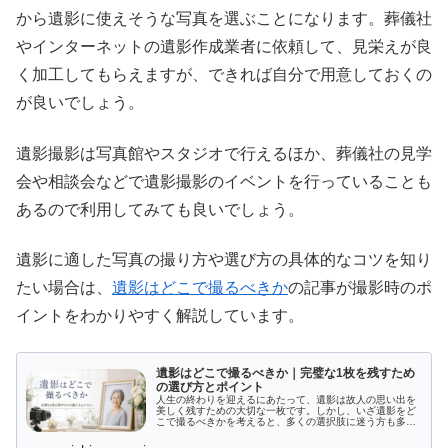
から遺影に使えそうな写真を選ぶことになります。葬儀社
やインターネットの遺影作成業者に依頼して、見栄えが良
く加工してもらえますが、できれば自分で用意しておくの
が良いでしょう。
遺影撮影は写真館やスタジオで行えるほか、葬儀社の見学
会や相談会などで遺影撮影のイベントを行っていることも
あるので利用してみても良いでしょう。
遺影に適した写真の撮り方や選び方の具体的なコツを知り
たい場合は、
遺影はどこで撮るべきか
の記事が撮影時のポ
イントをわかりやすく解説しています。
遺影はどこで撮るべきか｜完璧な1枚を残すため
の選び方とポイント
人生の終わりを迎えるにあたって、遺影は故人の思い出を
美しく残すための大切な一枚です。しかし、いざ遺影をど
こで撮るべきかを考えると、多くの選択肢に迷う方も多い
のではないでしょうか。写真館での撮影、自宅や特別な場
所での撮影、出張撮影サービスの利...