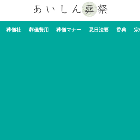
葬儀社
葬儀費用
葬儀マナー
忌日法要
香典
宗