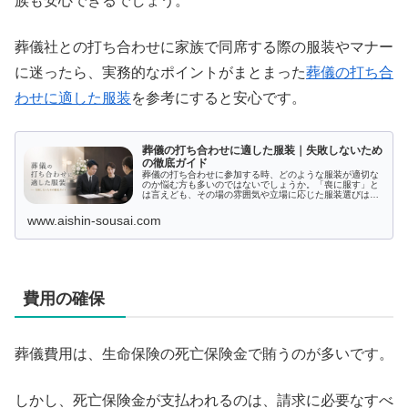
族も安心できるでしょう。
葬儀社との打ち合わせに家族で同席する際の服装やマナー
に迷ったら、実務的なポイントがまとまった
葬儀の打ち合
わせに適した服装
を参考にすると安心です。
葬儀の打ち合わせに適した服装｜失敗しないため
の徹底ガイド
葬儀の打ち合わせに参加する時、どのような服装が適切な
のか悩む方も多いのではないでしょうか。「喪に服す」と
は言えども、その場の雰囲気や立場に応じた服装選びは重
要です。さらに、服装のマナーだけでなく、打ち合わせ自
体の進行や確認事項がスムーズに進...
www.aishin-sousai.com
費用の確保
葬儀費用は、生命保険の死亡保険金で賄うのが多いです。
しかし、死亡保険金が支払われるのは、請求に必要なすべ