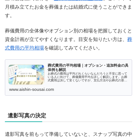
月積み立てたお金を葬儀または結婚式に使うことができま
す。
葬儀費用の全体像やオプション別の相場を把握しておくと
資金計画が立てやすくなります。目安を知りたい方は、
葬
式費用の平均相場
を確認してみてください。
葬式費用の平均相場｜オプション・追加料金の具
体例も解説
お葬式の費用は平均どれくらいなんだろうと不安に思って
いる人に向けて、葬儀費用平均を詳しく解説します。お葬
式費用は決して安くないですが、支払方法やお葬式の形式
でだいぶ差が出てくるもの。どんなお葬式を挙げれば費用
を抑えられるのか費用の内訳はどのような仕組みになって
www.aishin-sousai.com
いるのか、本記事を参考に学びましょう。
遺影写真の決定
遺影写真を前もって準備していないと、スナップ写真の中