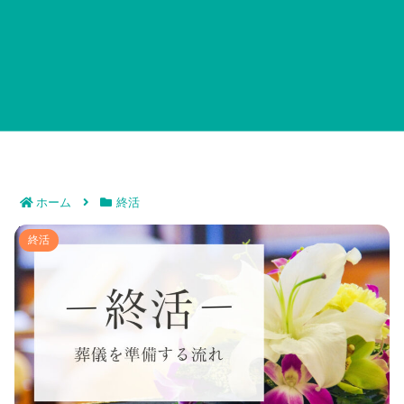
ホーム
終活
終活で葬儀を準備する流れ｜自分の葬式にかけたい曲を
終活
選ぶには？