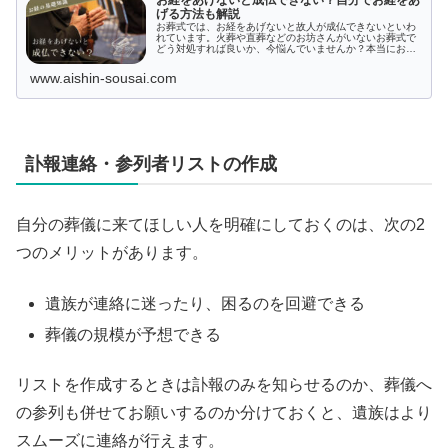
お経をあげないと成仏できない？自分でお経をあ
げる方法も解説
お葬式では、お経をあげないと故人が成仏できないといわ
れています。火葬や直葬などのお坊さんがいないお葬式で
どう対処すれば良いか、今悩んでいませんか？本当にお経
をあげないと成仏できないのか真相を紐解き、お経をあげ
られない場合の対処法を具体的に解説します。お経の重要
www.aishin-sousai.com
性を、本記事で理解しましょう。
訃報連絡・参列者リストの作成
自分の葬儀に来てほしい人を明確にしておくのは、次の2
つのメリットがあります。
遺族が連絡に迷ったり、困るのを回避できる
葬儀の規模が予想できる
リストを作成するときは訃報のみを知らせるのか、葬儀へ
の参列も併せてお願いするのか分けておくと、遺族はより
スムーズに連絡が行えます。