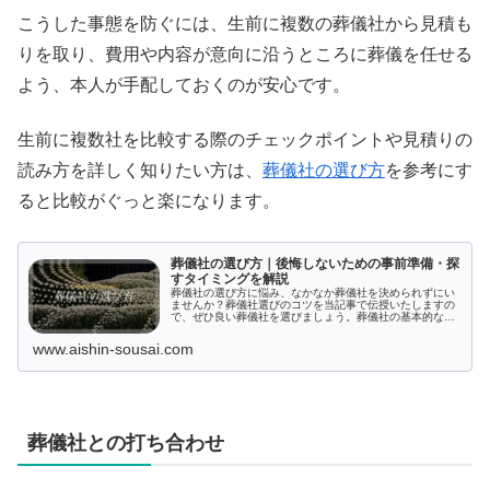
こうした事態を防ぐには、生前に複数の葬儀社から見積も
りを取り、費用や内容が意向に沿うところに葬儀を任せる
よう、本人が手配しておくのが安心です。
生前に複数社を比較する際のチェックポイントや見積りの
読み方を詳しく知りたい方は、
葬儀社の選び方
を参考にす
ると比較がぐっと楽になります。
葬儀社の選び方｜後悔しないための事前準備・探
すタイミングを解説
葬儀社の選び方に悩み、なかなか葬儀社を決められずにい
ませんか？葬儀社選びのコツを当記事で伝授いたしますの
で、ぜひ良い葬儀社を選びましょう。葬儀社の基本的な選
び方や葬儀社選びで後悔しないよう気を付ける点など、こ
れからお葬式を挙げるために葬儀社を選ぶ人が困らないよ
www.aishin-sousai.com
うな情報を盛り込みました。
葬儀社との打ち合わせ