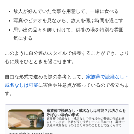
故人が好んでいた食事を用意して、一緒に食べる
写真やビデオを見ながら、故人を偲ぶ時間を過ごす
思い出の品々を飾り付けて、供養の場を特別な雰囲
気にする
このように自分達のスタイルで供養することができ、より
心に残るひとときを過ごせます。
自由な形式で進める際の参考として、
家族葬で読経なし・
戒名なしは可能
に実例や注意点が載っているので役立ちま
す。
家族葬で読経なし・戒名なしは可能？お坊さんを
呼ばない場合の形式
家族葬で読経なし・戒名なしで行う場合の葬儀の形式を解
説しています。仏教が深く浸透している日本では、葬儀で
読経や戒名を行うのは当たり前のこととして捉えられてい
るため、読経なし・戒名なしの葬儀を行う注意点を併せて
ご紹介しています。
www.aishin-sousai.com