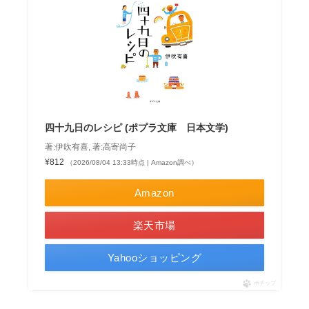
四十九日のレシピ (ポプラ文庫 日本文学)
著:伊吹有喜, 著:高寄尚子
¥812
（2026/08/04 13:33時点 | Amazon調べ）
Amazon
楽天市場
Yahooショッピング
ポチップ