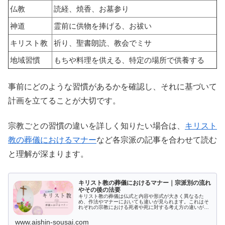
仏教
読経、焼香、お墓参り
神道
霊前に供物を捧げる、お祓い
キリスト教
祈り、聖書朗読、教会でミサ
地域習慣
もちや料理を供える、特定の場所で供養する
事前にどのような習慣があるかを確認し、それに基づいて
計画を立てることが大切です。
宗教ごとの習慣の違いを詳しく知りたい場合は、
キリスト
教の葬儀におけるマナー
など各宗派の記事を合わせて読む
と理解が深まります。
キリスト教の葬儀におけるマナー｜宗派別の流れ
やその後の法要
キリスト教の葬儀は仏式と内容や形式が大きく異なるた
め、作法やマナーにおいても違いが見られます。これはそ
れぞれの宗教における死者や死に対する考え方の違いが起
因しています。本記事では、キリスト教の葬儀における基
礎知識やマナー、注意点を解説していきます。
www.aishin-sousai.com