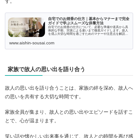
す。
自宅でのお焼香の仕方｜基本からマナーまで完全
ガイドで学ぶスムーズな供養方法
自宅でのお焼香の仕方について、必要な準備や道具から具
体的な手順、宗派による違いまで徹底ガイドします。故人
を偲ぶ大切な時間を過ごすためのマナーや注意点を解説
し、初心者でも安心して実践できる内容を提供。あなたの
疑問に答えるQ&Aセクションも用意しています。
www.aishin-sousai.com
家族で故人の思い出を語り合う
故人の思い出を語り合うことは、家族の絆を深め、故人へ
の思いを共有する大切な時間です。
家族全員が集まり、故人との思い出やエピソードを話すこ
とで、心が温まります。
笑い話や懐かしい出来事を通じて、故人との時間を再び感