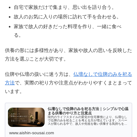
自宅で家族だけで集まり、思い出を語り合う。
故人のお気に入りの場所に訪れて手を合わせる。
家族で故人の好きだった料理を作り、一緒に食べ
る。
供養の形には多様性があり、家族や故人の思いを反映した
方法を選ぶことが大切です。
位牌や仏壇の扱いに迷う方は、
仏壇なしで位牌のみを祀る
方法
で、実際の祀り方や注意点がわかりやすくまとまって
います。
仏壇なしで位牌のみを祀る方法｜シンプルで心温
まる供養のやり方と注意点
現代のライフスタイルの変化や住宅事情により、仏壇なし
で位牌のみを祀ることを考える方が増えています。スペー
スが限られる中で、故人や先祖を敬い供養する気持ちをど
う表現するのか、多くの方が悩まされています。この記事
では、仏壇がなくても問題なく位牌...
www.aishin-sousai.com