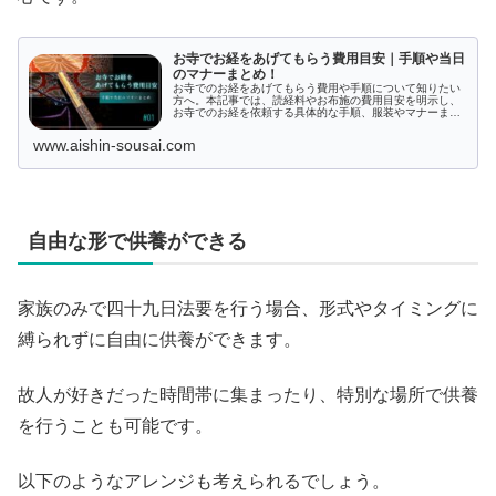
お寺でお経をあげてもらう費用目安｜手順や当日
のマナーまとめ！
お寺でのお経をあげてもらう費用や手順について知りたい
方へ。本記事では、読経料やお布施の費用目安を明示し、
お寺でのお経を依頼する具体的な手順、服装やマナーまで
網羅的に解説します。宗派の確認ポイントやシーン別のお
経の意味についても紹介し、お寺でのお経がわかりやすく
www.aishin-sousai.com
なっています。敷居が高いと感じる必要はありません。
自由な形で供養ができる
家族のみで四十九日法要を行う場合、形式やタイミングに
縛られずに自由に供養ができます。
故人が好きだった時間帯に集まったり、特別な場所で供養
を行うことも可能です。
以下のようなアレンジも考えられるでしょう。